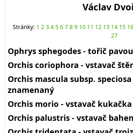
Václav Dvo
Stránky:
1
2
3
4
5
6
7
8
9
10
11
12
13
14
15
1
27
Ophrys sphegodes - tořič pavo
Orchis coriophora - vstavač ště
Orchis mascula subsp. speciosa
znamenaný
Orchis morio - vstavač kukačka
Orchis palustris - vstavač bahe
Orchis tridentata - vstavač troj