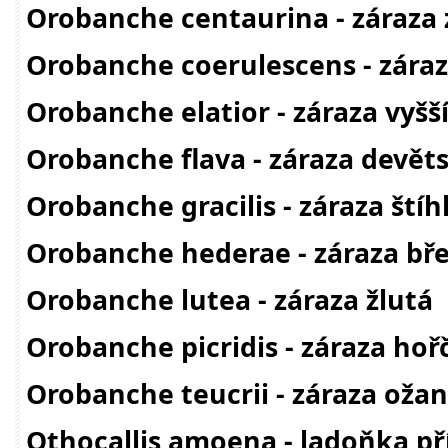
Orobanche centaurina - záraza 
Orobanche coerulescens - zára
Orobanche elatior - záraza vyšš
Orobanche flava - záraza devěts
Orobanche gracilis - záraza štíh
Orobanche hederae - záraza bř
Orobanche lutea - záraza žlutá
Orobanche picridis - záraza hoř
Orobanche teucrii - záraza oža
Othocallis amoena - ladoňka p