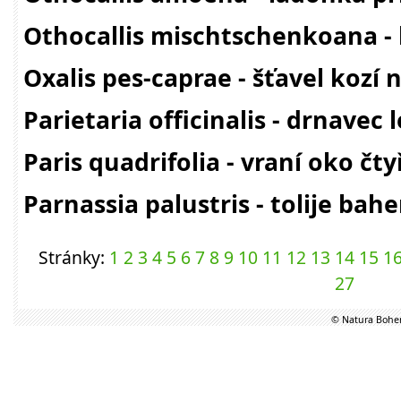
Othocallis mischtschenkoana -
Oxalis pes-caprae - šťavel kozí 
Parietaria officinalis - drnavec 
Paris quadrifolia - vraní oko čty
Parnassia palustris - tolije bah
Stránky:
1
2
3
4
5
6
7
8
9
10
11
12
13
14
15
1
27
© Natura Bohem