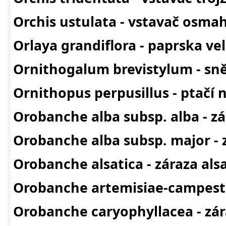
Orchis ustulata - vstavač osmah
Orlaya grandiflora - paprska v
Ornithogalum brevistylum - sně
Ornithopus perpusillus - ptačí
Orobanche alba subsp. alba - zá
Orobanche alba subsp. major - z
Orobanche alsatica - záraza als
Orobanche artemisiae-campestri
Orobanche caryophyllacea - zá