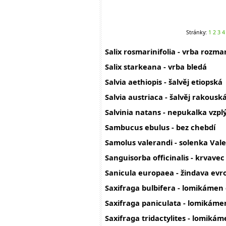
Stránky:
1
2
3
4
Salix rosmarinifolia - vrba rozma
Salix starkeana - vrba bledá
Salvia aethiopis - šalvěj etiopská
Salvia austriaca - šalvěj rakousk
Salvinia natans - nepukalka vzplý
Sambucus ebulus - bez chebdí
Samolus valerandi - solenka Val
Sanguisorba officinalis - krvavec
Sanicula europaea - žindava evr
Saxifraga bulbifera - lomikámen 
Saxifraga paniculata - lomikáme
Saxifraga tridactylites - lomikám