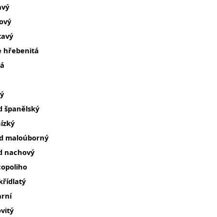
avý
lový
tavý
e hřebenitá
tá
dý
d španělský
ízký
rd maloúborný
d nachový
copoliho
křídlatý
arní
ovitý