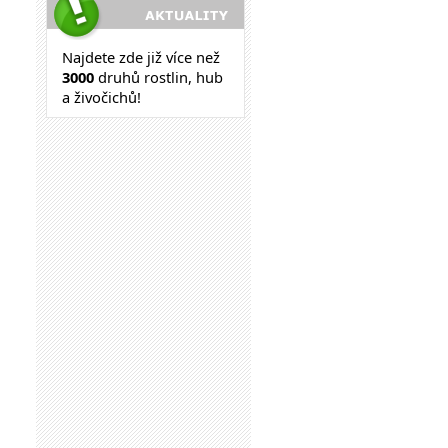
Najdete zde již více než
30
00
druhů rostlin, hub
a živočichů!