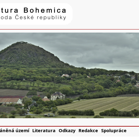
Natura Bohemica
| příroda Č
áněná území
Literatura
Odkazy
Redakce
Spolupráce