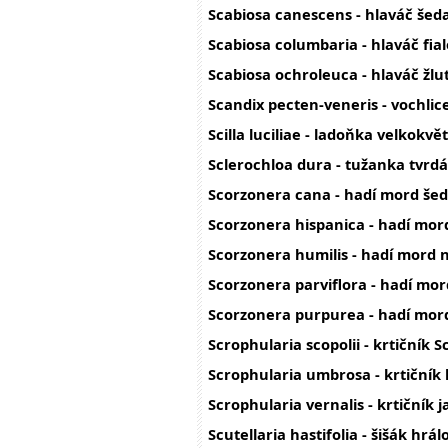
Scabiosa canescens - hlaváč šed
Scabiosa columbaria - hlaváč fia
Scabiosa ochroleuca - hlaváč žlu
Scandix pecten-veneris - vochlic
Scilla luciliae - ladoňka velkokvě
Sclerochloa dura - tužanka tvrdá
Scorzonera cana - hadí mord še
Scorzonera hispanica - hadí mor
Scorzonera humilis - hadí mord n
Scorzonera parviflora - hadí mo
Scorzonera purpurea - hadí mor
Scrophularia scopolii - krtičník S
Scrophularia umbrosa - krtičník 
Scrophularia vernalis - krtičník j
Scutellaria hastifolia - šišák hrál