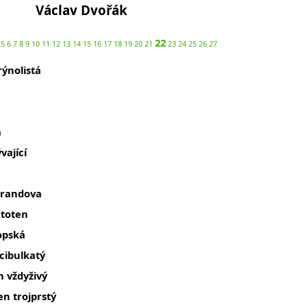
Václav Dvořák
22
5
6
7
8
9
10
11
12
13
14
15
16
17
18
19
20
21
23
24
25
26
27
rýnolistá
á
vající
erandova
 toten
opská
cibulkatý
n vždyživý
en trojprstý