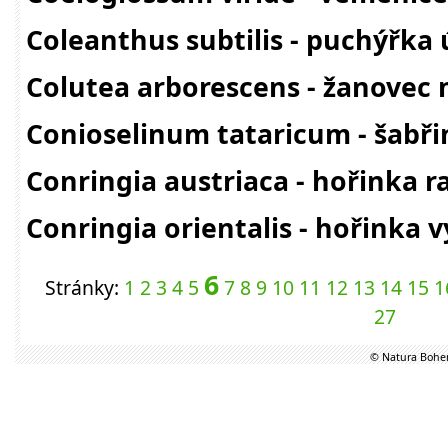
Coleanthus subtilis - puchýřka 
Colutea arborescens - žanovec
Conioselinum tataricum - šabři
Conringia austriaca - hořinka 
Conringia orientalis - hořinka 
6
Stránky:
1
2
3
4
5
7
8
9
10
11
12
13
14
15
1
27
© Natura Bohem