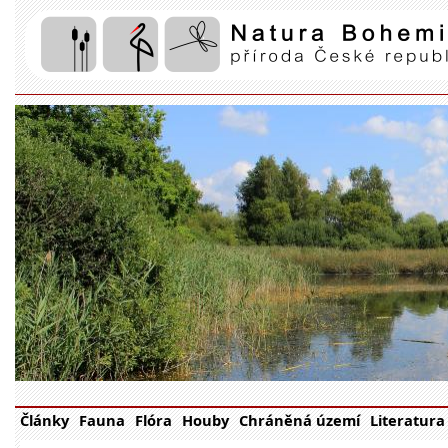
Články
Fauna
Flóra
Houby
Chráněná území
Literatura