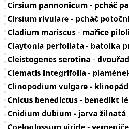
Cirsium pannonicum - pcháč p
Cirsium rivulare - pcháč potočn
Cladium mariscus - mařice pilol
Claytonia perfoliata - batolka p
Cleistogenes serotina - dvouřa
Clematis integrifolia - plamének
Clinopodium vulgare - klinopá
Cnicus benedictus - benedikt l
Cnidium dubium - jarva žilnatá
Coeloglossum viride - vemeníče