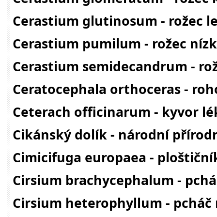
Cerastium glutinosum - rožec l
Cerastium pumilum - rožec níz
Cerastium semidecandrum - ro
Ceratocephala orthoceras - ro
Ceterach officinarum - kyvor l
Cikánský dolík - národní příro
Cimicifuga europaea - ploštiční
Cirsium brachycephalum - pchá
Cirsium heterophyllum - pcháč 