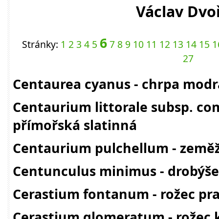
Václav Dvo
6
Stránky:
1
2
3
4
5
7
8
9
10
11
12
13
14
15
1
27
Centaurea cyanus - chrpa modr
Centaurium littorale subsp. c
přímořská slatinná
Centaurium pulchellum - zeměž
Centunculus minimus - drobýš
Cerastium fontanum - rožec pr
Cerastium glomeratum - rožec 