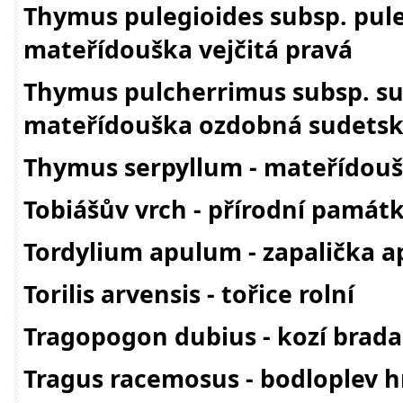
Thymus pulegioides subsp. pule
mateřídouška vejčitá pravá
Thymus pulcherrimus subsp. su
mateřídouška ozdobná sudets
Thymus serpyllum - mateřídouš
Tobiášův vrch - přírodní památ
Tordylium apulum - zapalička a
Torilis arvensis - tořice rolní
Tragopogon dubius - kozí brad
Tragus racemosus - bodloplev 