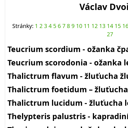
Václav Dvo
Stránky:
1
2
3
4
5
6
7
8
9
10
11
12
13
14
15
1
27
Teucrium scordium - ožanka čp
Teucrium scorodonia - ožanka l
Thalictrum flavum - žluťucha žl
Thalictrum foetidum – žluťuch
Thalictrum lucidum - žluťucha l
Thelypteris palustris - kapradi