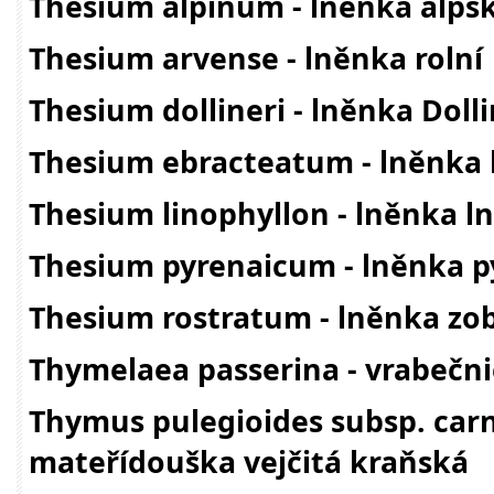
Thesium alpinum - lněnka alps
Thesium arvense - lněnka rolní
Thesium dollineri - lněnka Doll
Thesium ebracteatum - lněnka 
Thesium linophyllon - lněnka ln
Thesium pyrenaicum - lněnka p
Thesium rostratum - lněnka zo
Thymelaea passerina - vrabečni
Thymus pulegioides subsp. carni
mateřídouška vejčitá kraňská