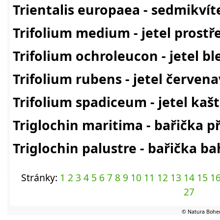
Trientalis europaea - sedmikví
Trifolium medium - jetel prostř
Trifolium ochroleucon - jetel bl
Trifolium rubens - jetel červen
Trifolium spadiceum - jetel kaš
Triglochin maritima - bařička 
Triglochin palustre - bařička b
Stránky:
1
2
3
4
5
6
7
8
9
10
11
12
13
14
15
1
27
© Natura Bohem