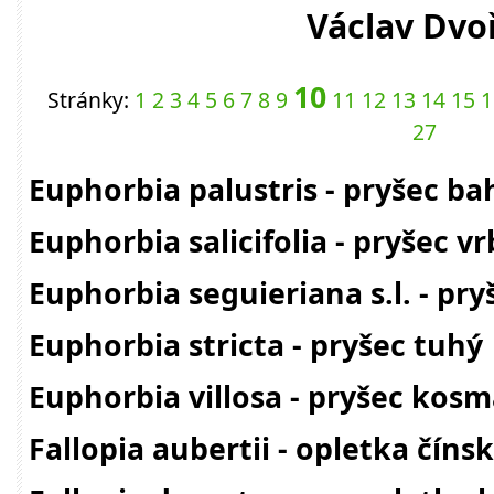
Václav Dvo
10
Stránky:
1
2
3
4
5
6
7
8
9
11
12
13
14
15
1
27
Euphorbia palustris - pryšec ba
Euphorbia salicifolia - pryšec vr
Euphorbia seguieriana s.l. - pry
Euphorbia stricta - pryšec tuhý
Euphorbia villosa - pryšec kos
Fallopia aubertii - opletka číns