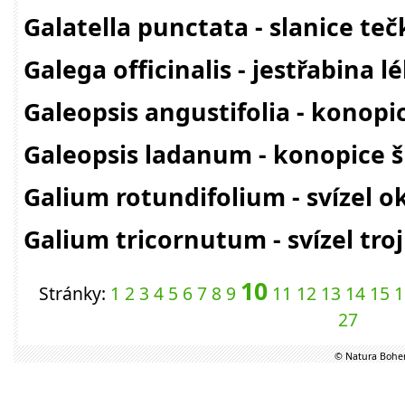
Galatella punctata - slanice te
Galega officinalis - jestřabina l
Galeopsis angustifolia - konopi
Galeopsis ladanum - konopice ši
Galium rotundifolium - svízel o
Galium tricornutum - svízel tro
10
Stránky:
1
2
3
4
5
6
7
8
9
11
12
13
14
15
1
27
© Natura Bohem