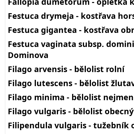
Fallopia dumetorum - opletka k
Festuca drymeja - kostřava hor
Festuca gigantea - kostřava ob
Festuca vaginata subsp. domini
Dominova
Filago arvensis - bělolist rolní
Filago lutescens - bělolist žluta
Filago minima - bělolist nejmen
Filago vulgaris - bělolist obecný
Filipendula vulgaris - tužebník