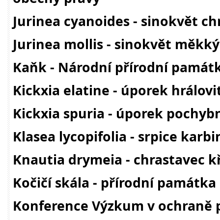
Jurinea cyanoides - sinokvět ch
Jurinea mollis - sinokvět měkký
Kaňk - Národní přírodní památ
Kickxia elatine - úporek hrálovi
Kickxia spuria - úporek pochyb
Klasea lycopifolia - srpice karbi
Knautia drymeia - chrastavec kř
Kočičí skála - přírodní památka
Konference Výzkum v ochraně 