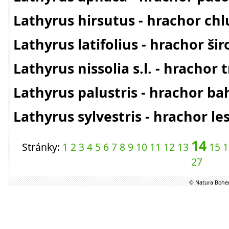
Lathyrus hirsutus - hrachor ch
Lathyrus latifolius - hrachor šir
Lathyrus nissolia s.l. - hrachor 
Lathyrus palustris - hrachor ba
Lathyrus sylvestris - hrachor le
14
Stránky:
1
2
3
4
5
6
7
8
9
10
11
12
13
15
1
27
© Natura Bohem