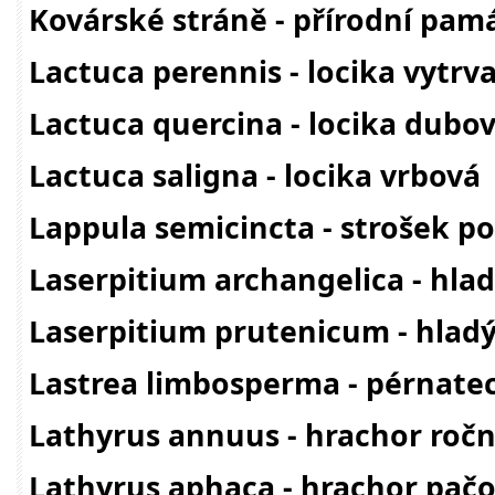
Kovárské stráně - přírodní pam
Lactuca perennis - locika vytrva
Lactuca quercina - locika dubo
Lactuca saligna - locika vrbová
Lappula semicincta - strošek p
Laserpitium archangelica - hla
Laserpitium prutenicum - hlad
Lastrea limbosperma - pérnate
Lathyrus annuus - hrachor ročn
Lathyrus aphaca - hrachor pač