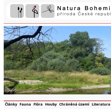
Články
Fauna
Flóra
Houby
Chráněná území
Literatura