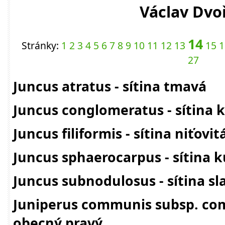
Václav Dvo
14
Stránky:
1
2
3
4
5
6
7
8
9
10
11
12
13
15
1
27
Juncus atratus - sítina tmavá
Juncus conglomeratus - sítina 
Juncus filiformis - sítina niťovit
Juncus sphaerocarpus - sítina 
Juncus subnodulosus - sítina sl
Juniperus communis subsp. com
obecný pravý