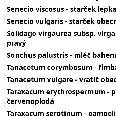
Senecio viscosus - starček lepk
Senecio vulgaris - starček obec
Solidago virgaurea subsp. virga
pravý
Sonchus palustris - mléč bahen
Tanacetum corymbosum - řimba
Tanacetum vulgare - vratič obe
Taraxacum erythrospermum - 
červenoplodá
Taraxacum serotinum - pampeli