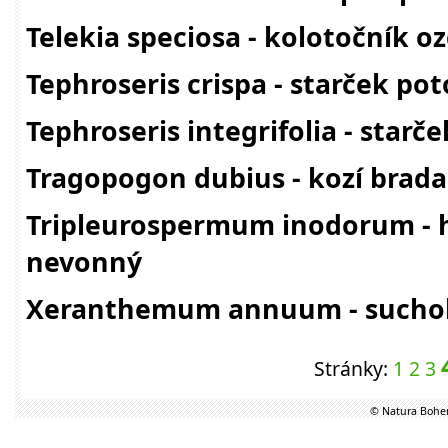
Telekia speciosa - kolotočník 
Tephroseris crispa - starček pot
Tephroseris integrifolia - starče
Tragopogon dubius - kozí brad
Tripleurospermum inodorum -
nevonný
Xeranthemum annuum - suchok
Stránky:
1
2
3
© Natura Bohem