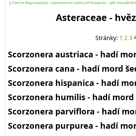
|
Flóra
>>
Magnoliophyta - krytosemenné rostliny
>>
Rosopsida - vyšší dvouděložn
Asteraceae - hvěz
Stránky:
1
2
3
Scorzonera austriaca - hadí mo
Scorzonera cana - hadí mord še
Scorzonera hispanica - hadí mo
Scorzonera humilis - hadí mord
Scorzonera parviflora - hadí m
Scorzonera purpurea - hadí mo