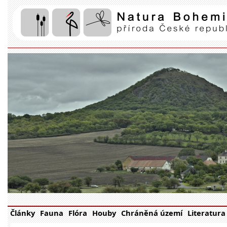
Články
Fauna
Flóra
Houby
Chráněná území
Literatura