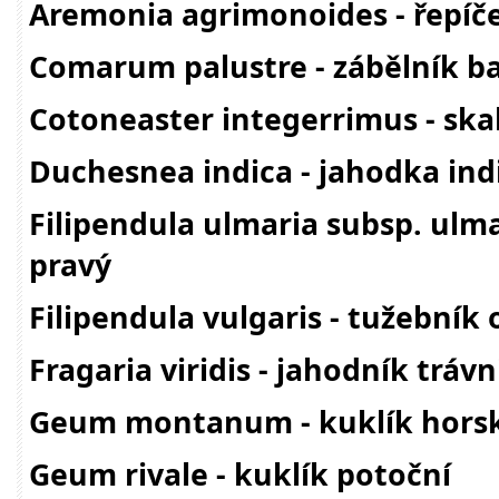
Aremonia agrimonoides - řepíče
Comarum palustre - zábělník b
Cotoneaster integerrimus - ska
Duchesnea indica - jahodka ind
Filipendula ulmaria subsp. ulma
pravý
Filipendula vulgaris - tužebník
Fragaria viridis - jahodník trávn
Geum montanum - kuklík hors
Geum rivale - kuklík potoční