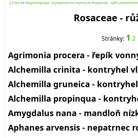
|
Flóra
>>
Magnoliophyta - krytosemenné rostliny
>>
Rosopsida - vyšší dvouděložn
Rosaceae - rů
1
Stránky:
2
Agrimonia procera - řepík vonn
Alchemilla crinita - kontryhel v
Alchemilla gruneica - kontryhe
Alchemilla propinqua - kontryh
Amygdalus nana - mandloň níz
Aphanes arvensis - nepatrnec r