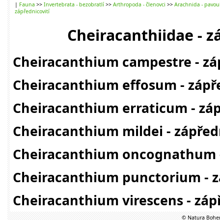
|
Fauna
>>
Invertebrata - bezobratlí
>>
Arthropoda - členovci
>>
Arachnida - pavou
zápřednicovití
Cheiracanthiidae - z
Cheiracanthium campestre - zá
Cheiracanthium effosum - zápř
Cheiracanthium erraticum - zá
Cheiracanthium mildei - zápřed
Cheiracanthium oncognathum -
Cheiracanthium punctorium - z
Cheiracanthium virescens - záp
© Natura Bohem