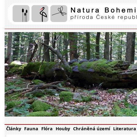
Články
Fauna
Flóra
Houby
Chráněná území
Literatura