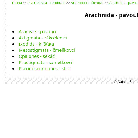
|
Fauna
>>
Invertebrata - bezobratlí
>>
Arthropoda - členovci
>>
Arachnida - pavou
Arachnida - pavou
Araneae - pavouci
Astigmata - zákožkovci
Ixodida - klíšťata
Mesostigmata - čmelíkovci
Opiliones - sekáči
Prostigmata - sametkovci
Pseudoscorpiones - štírci
© Natura Bohem