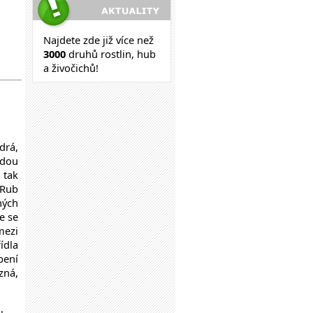
Najdete zde již více než
30
00
druhů rostlin, hub
a živočichů!
drá,
adou
 tak
 Rub
ných
e se
mezi
ídla
pení
zná,