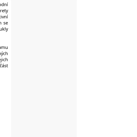
odní
rety
ivní
n se
ukly
namu
ných
jich
část