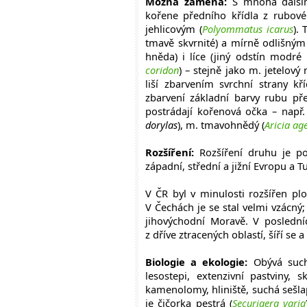
Možná záměna:
S mnoha dalším
kořene předního křídla z rubov
jehlicovým (
Polyommatus icarus
). 
tmavě skvrnité) a mírně odlišným
hněda) i líce (jiný odstín modré
coridon
) – stejně jako m. jetelov
liší zbarvením svrchní strany k
zbarvení základní barvy rubu př
postrádají kořenová očka – např.
dorylas
), m. tmavohnědý (
Aricia age
Rozšíření:
Rozšíření druhu je po
západní, střední a jižní Evropu a T
V ČR byl v minulosti rozšířen pl
V Čechách je se stal velmi vzácný;
jihovýchodní Moravě. V posledníc
z dříve ztracených oblastí, šíří se 
Biologie a ekologie:
Obývá suché
lesostepi, extenzivní pastviny,
kamenolomy, hliniště, suchá sešla
je čičorka pestrá (
Securigera varia