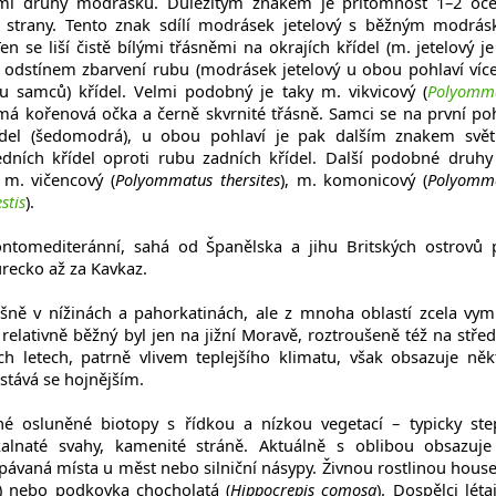
i druhy modrásků. Důležitým znakem je přítomnost 1–2 oč
é strany. Tento znak sdílí modrásek jetelový s běžným modrá
Ten se liší čistě bílými třásněmi na okrajích křídel (m. jetelový j
 odstínem zbarvení rubu (modrásek jetelový u obou pohlaví víc
 u samců) křídel. Velmi podobný je taky m. vikvicový (
Polyomm
ý má kořenová očka a černě skvrnité třásně. Samci se na první po
řídel (šedomodrá), u obou pohlaví je pak dalším znakem světl
edních křídel oproti rubu zadních křídel. Další podobné druhy
 m. vičencový (
Polyommatus thersites
), m. komonicový (
Polyomm
stis
).
ntomediteránní, sahá od Španělska a jihu Britských ostrovů 
urecko až za Kavkaz.
ošně v nížinách a pahorkatinách, ale z mnoha oblastí zcela vymi
 relativně běžný byl jen na jižní Moravě, roztroušeně též na střed
h letech, patrně vlivem teplejšího klimatu, však obsazuje něk
a stává se hojnějším.
 osluněné biotopy s řídkou a nízkou vegetací – typicky ste
 skalnaté svahy, kamenité stráně. Aktuálně s oblibou obsazuje
pávaná místa u měst nebo silniční násypy. Živnou rostlinou hous
) nebo podkovka chocholatá (
Hippocrepis comosa
). Dospělci léta