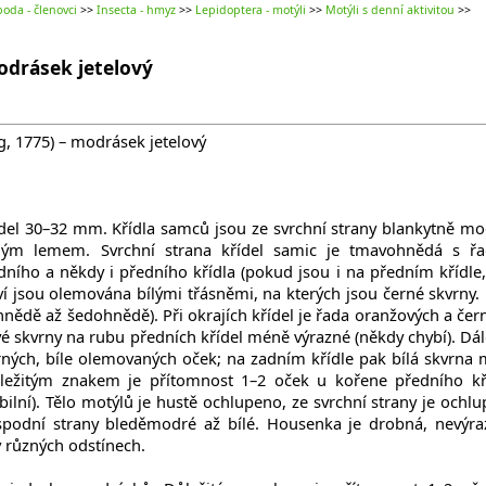
oda - členovci
>>
Insecta - hmyz
>>
Lepidoptera - motýli
>>
Motýli s denní aktivitou
>>
odrásek jetelový
, 1775) – modrásek jetelový
del 30–32 mm. Křídla samců jsou ze svrchní strany blankytně mo
ným lemem. Svrchní strana křídel samic je tmavohnědá s ř
ního a někdy i předního křídla (pokud jsou i na předním křídle,
ví jsou olemována bílými třásněmi, na kterých jsou černé skvrny.
hnědě až šedohnědě). Při okrajích křídel je řada oranžových a čer
é skvrny na rubu předních křídel méně výrazné (někdy chybí). Dál
ných, bíle olemovaných oček; na zadním křídle pak bílá skvrna 
ležitým znakem je přítomnost 1–2 oček u kořene předního kř
iabilní). Tělo motýlů je hustě ochlupeno, ze svrchní strany je ochlu
podní strany bleděmodré až bílé. Housenka je drobná, nevýra
v různých odstínech.