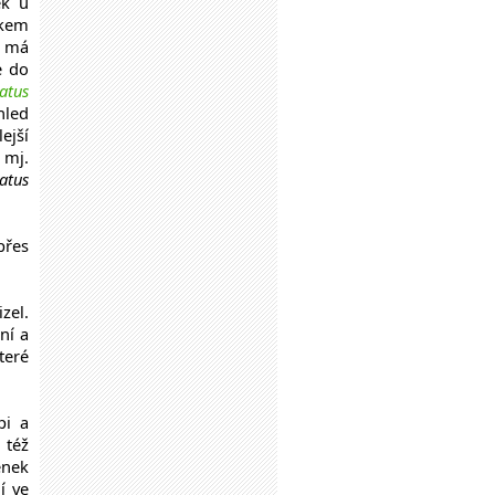
ek u
skem
e má
e do
atus
hled
ejší
 mj.
atus
přes
zel.
ní a
teré
pi a
 též
enek
jí ve