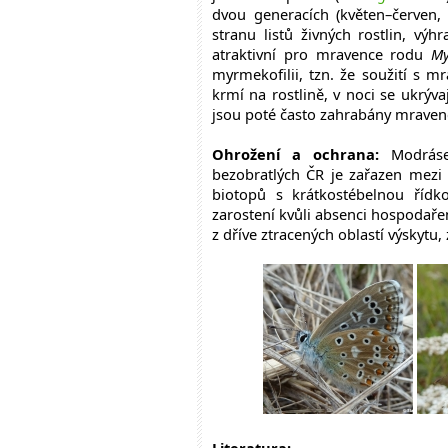
dvou generacích (květen–červen,
stranu listů živných rostlin, vý
atraktivní pro mravence rodu
My
myrmekofilii, tzn. že soužití s 
krmí na rostlině, v noci se ukrýv
jsou poté často zahrabány mravenc
Ohrožení a ochrana:
Modrásek
bezobratlých ČR je zařazen mezi 
biotopů s krátkostébelnou řídko
zarostení kvůli absenci hospodařen
z dříve ztracených oblastí výskytu,