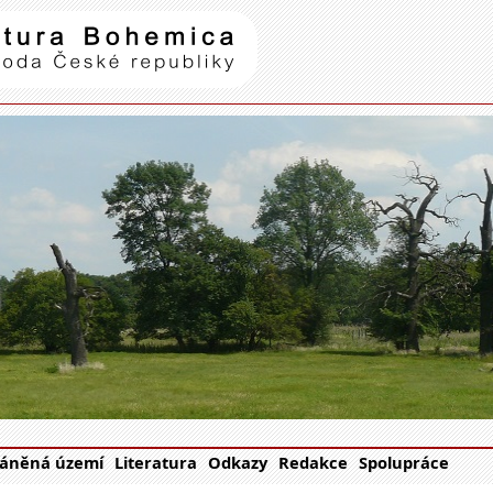
Natura Bohemica
| příroda Č
áněná území
Literatura
Odkazy
Redakce
Spolupráce