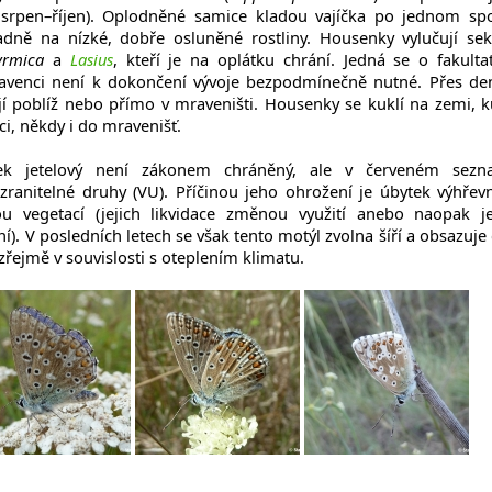
 srpen–říjen). Oplodněné samice kladou vajíčka po jednom sp
hradně na nízké, dobře osluněné rostliny. Housenky vylučují sek
rmica
a
Lasius
, kteří je na oplátku chrání. Jedná se o fakultat
mravenci není k dokončení vývoje bezpodmínečně nutné. Přes de
ají poblíž nebo přímo v mraveništi. Housenky se kuklí na zemi, k
i, někdy i do mravenišť.
 jetelový není zákonem chráněný, ale v červeném sez
zranitelné druhy (VU). Příčinou jeho ohrožení je úbytek výhřev
u vegetací (jejich likvidace změnou využití anebo naopak je
í). V posledních letech se však tento motýl zvolna šíří a obsazuje 
 zřejmě v souvislosti s oteplením klimatu.