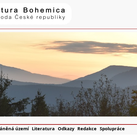
Natura Bohemica
| příroda Č
áněná území
Literatura
Odkazy
Redakce
Spolupráce