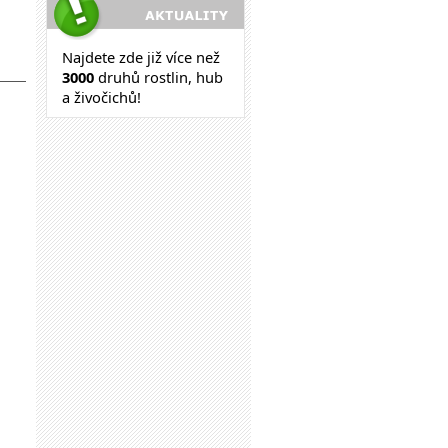
Najdete zde již více než
30
00
druhů rostlin, hub
a živočichů!