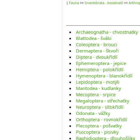
|
Fauna
>>
Invertebrata - bezobratlí
>>
Arthrop
Archaeognatha - chvostnatky
Blattodea - švábi
Coleoptera - brouci
Dermaptera - škvoři
Diptera - dvoukřídlí
Ephemeroptera - jepice
Hemiptera - polokřídlí
Hymenoptera - blanokřídlí
Lepidoptera - motýli
Mantodea - kudlanky
Mecoptera - srpice
Megaloptera - střechatky
Neuroptera - síťokřídlí
Odonata - vážky
Orthoptera - rovnokřídlí
Plecoptera - pošvatky
Psocoptera - pisivky
Raphidioptera - dlouhošíjky