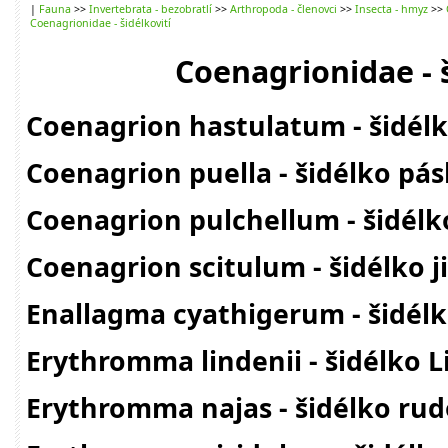
|
Fauna
>>
Invertebrata - bezobratlí
>>
Arthropoda - členovci
>>
Insecta - hmyz
>>
Coenagrionidae - šidélkovití
Coenagrionidae - š
Coenagrion hastulatum - šidél
Coenagrion puella - šidélko pá
Coenagrion pulchellum - šidélk
Coenagrion scitulum - šidélko ji
Enallagma cyathigerum - šidél
Erythromma lindenii - šidélko 
Erythromma najas - šidélko ru