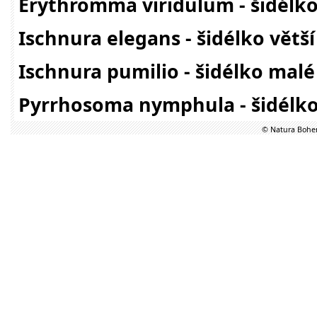
Erythromma viridulum - šidél
Ischnura elegans - šidélko větší
Ischnura pumilio - šidélko malé
Pyrrhosoma nymphula - šidélk
© Natura Bohem