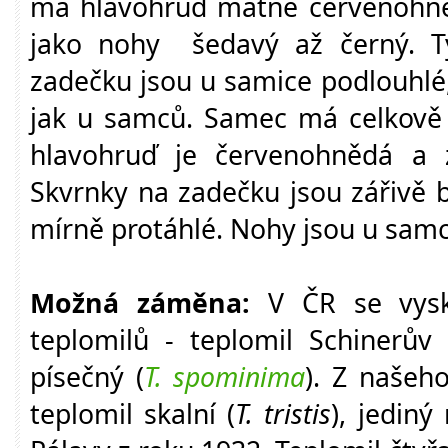
má hlavohruď matně červenohněd
jako nohy šedavý až černý. Ty
zadečku jsou u samice podlouhlé
jak u samců. Samec má celkově k
hlavohruď je červenohnědá a 
Skvrnky na zadečku jsou zářivě b
mírně protáhlé. Nohy jsou u samců
Možná záměna:
V ČR se vysk
teplomilů - teplomil Schinerův 
písečný (
T. spominima
). Z našeh
teplomil skalní (
T. tristis
), jediný