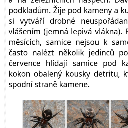
podkladům. Žije pod kameny a kus
si vytváří drobné neuspořádan
vlášením (jemná lepivá vlákna). 
měsících, samice nejsou k sa
často nalézt několik jedinců p
července hlídají samice pod k
kokon obalený kousky detritu, k
spodní straně kamene.