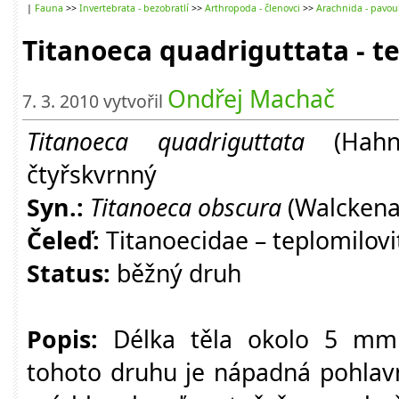
|
Fauna
>>
Invertebrata - bezobratlí
>>
Arthropoda - členovci
>>
Arachnida - pavou
Titanoeca quadriguttata - t
Ondřej Machač
7. 3. 2010 vytvořil
Titanoeca quadriguttata
(Hahn,
čtyřskvrnný
Syn.:
Titanoeca obscura
(Walckena
Čeleď:
Titanoecidae – teplomilovi
Status:
běžný druh
Popis:
Délka těla okolo 5 mm
tohoto druhu je nápadná pohlavn