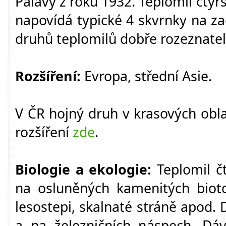
Pálavy z roku 1932. Teplomil čty
napovídá typické 4 skvrnky na za
druhů teplomilů dobře rozeznatel
Rozšíření:
Evropa, střední Asie.
V ČR hojný druh v krasových obl
rozšíření
zde
.
Biologie a ekologie:
Teplomil č
na osluněných kamenitých bioto
lesostepi, skalnaté stráně apod.
a na železničních náspech. Dá