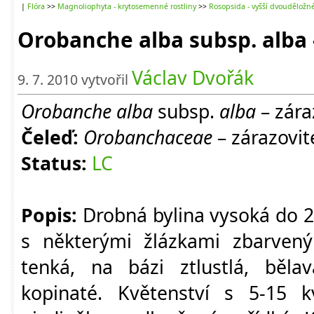
|
Flóra
>>
Magnoliophyta - krytosemenné rostliny
>>
Rosopsida - vyšší dvouděložn
Orobanche alba subsp. alba -
Václav Dvořák
9. 7. 2010 vytvořil
Orobanche alba
subsp.
alba
– zára
Čeleď:
Orobanchaceae
– zárazovit
Status:
LC
Popis:
Drobná bylina vysoká do 2
s některými žlázkami zbarven
tenká, na bázi ztlustlá, běla
kopinaté. Květenství s 5-15 kv