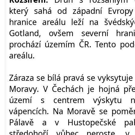
který sahá od západní Evropy
hranice areálu leží na švédsk
Gotland, ovšem severní hrani
prochází územím ČR. Tento pod
areálu.
Záraza se bílá pravá se vyksytuje
Moravy. V Čechách je hojná pře
území s centrem výskytu n
vápencích. Na Moravě se poměr
Pálavě a v Hustopečské pa
středohoří vůbec neroste, v