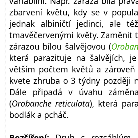
variabilní. Např. záraza bílá prav
zbarvení květu, kdy se v popula
jednak albiničtí jedinci, ale té
tmavěčervenými květy. Zaměnit t
zárazou bílou šalvějovou (
Oroban
která parazituje na šalvějích, j
větším počtem květů a zároveň s
kvete zhruba o 3 týdny později 
Dále připadá v úvahu záměna
(
Orobanche reticulata
), která par
bodlák a pcháč.
Rozšíření:
Druh s rozsáhlým e