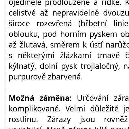
ojediněle prodloužené a řídké. 
celistvé až nepravidelně dvouzu
široce rozevřená (hřbetní lin
oblouku, pod horním pyskem obr
až žlutavá, směrem k ústí narůžo
s některými žlázkami tmavě č
kýlnatý, dolní pysk trojlaločný, n
purpurově zbarvená.
Možná záměna:
Určování zár
komplikované. Velmi důležité j
rostlinu. Zárazy jsou rovně