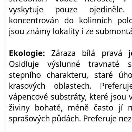
vyskytuje pouze ojediněle
koncentrován do kolinních pol
jsou známy lokality i ze submont
Ekologie:
Záraza bílá pravá je 
Osidluje výslunné travnaté s
stepního charakteru, staré úho
krasových oblastech. Preferu
vápencové substráty, které jsou 
živiny bohaté, méně často jí 
sprašových půdách. Preferuje nez