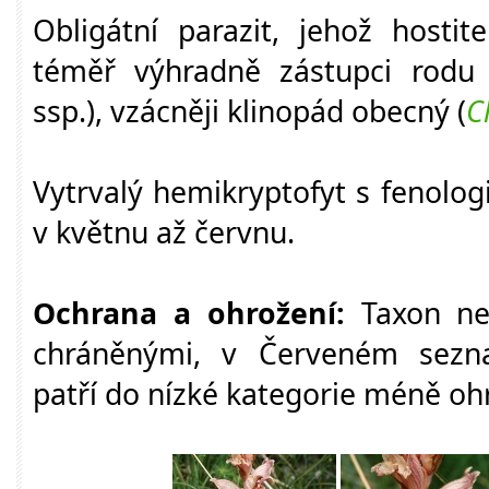
Obligátní parazit, jehož hostit
téměř výhradně zástupci rodu
ssp.), vzácněji klinopád obecný (
C
Vytrvalý hemikryptofyt s fenolo
v květnu až červnu.
Ochrana a ohrožení:
Taxon nen
chráněnými, v Červeném sezna
patří do nízké kategorie méně ohr