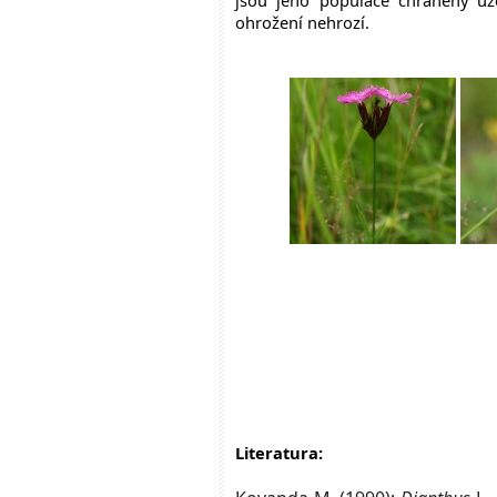
jsou jeho populace chráněny 
ohrožení nehrozí.
Literatura: