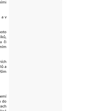
ními
 a v
hoto
íků,
u či
tním
ních
lů a
vším
zemí
n do
tech