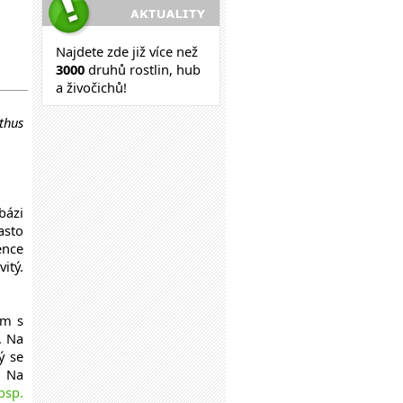
Najdete zde již více než
30
00
druhů rostlin, hub
a živočichů!
thus
bázi
asto
ence
itý.
ém s
. Na
rý se
. Na
sp.