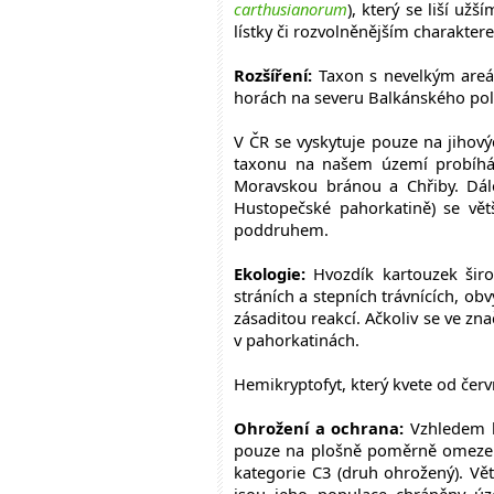
carthusianorum
), který se liší už
lístky či rozvolněnějším charakter
Rozšíření:
Taxon s nevelkým areál
horách na severu Balkánského pol
V ČR se vyskytuje pouze na jihový
taxonu na našem území probíhá
Moravskou bránou a Chřiby. Dál
Hustopečské pahorkatině) se vět
poddruhem.
Ekologie:
Hvozdík kartouzek širol
stráních a stepních trávnících, ob
zásaditou reakcí. Ačkoliv se ve zn
v pahorkatinách.
Hemikryptofyt, který kvete od červ
Ohrožení a ochrana:
Vzhledem k 
pouze na plošně poměrně omezen
kategorie C3 (druh ohrožený). Vě