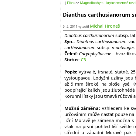
|
Flóra
>>
Magnoliophyta - krytosemenné rostl
Dianthus carthusianorum sub
Michal Hroneš
5. 5. 2011 vytvořil
Dianthus carthusianorum
subsp. lat
Syn.:
Dianthus carthusianorum
var
carthusianorum
subsp.
montivagus
Čeleď:
Caryophyllaceae
– hvozdíkov
Status:
C3
Popis:
Vytrvalé, trsnaté, statné, 
vystoupavou. Lodyžní uzliny jsou č
až 5 mm široké, na ploše lysé. K
podpírající kalich jsou žlutohnědé
Korunní lístky jsou tmavě růžové 
Možná záměna:
Vzhledem ke své
určováním může nastat pouze na o
jižní Moravě je záměna možná 
však na první pohled liší světle 
střední a západní Moravě pak 