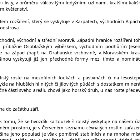
šími listy, v průměru válcovitými lodyžními uzlinami, kratšími kališ
em květenství.
em rozšíření, který se vyskytuje v Karpatech, východních Alpách
oostrova.
chodní, východní a střední Moravě. Západní hranice rozšíření to
 přibližně Osoblažským výběžkem, východním podhůřím Jesen
e na západ (např. na Drahanské vrchovině, v Moravském kras
šinou vyskytují již jen přechodné formy mezi tímto a nominá
istý roste na mezofilních loukách a pastvinách či na lesostep
vykle na hlubších hlinitých či jílovitých půdách s dostatkem minerá
ačné části svého areálu chová jako horský druh, u nás roste přede
na do začátku září.
tomu, že se hvozdík kartouzek širolistý vyskytuje na našem ú
ém prostoru, je v Červeném seznamu cévnatých rostlin zařaze
tšina jeho populací je však poměrně stabilních a na mnoha mís