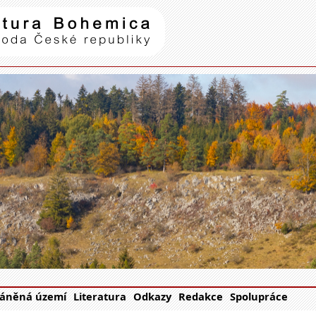
Natura Bohemica
| příroda Č
áněná území
Literatura
Odkazy
Redakce
Spolupráce