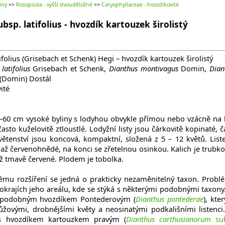
iny
>>
Rosopsida - vyšší dvouděložné
>>
Caryophyllaceae - hvozdíkovité
sp. latifolius - hvozdík kartouzek širolistý
ifolius (Grisebach et Schenk) Hegi – hvozdík kartouzek širolistý
.
latifolius
Grisebach et Schenk,
Dianthus montivagus
Domin,
Dian
(Domin) Dostál
ité
25–60 cm vysoké byliny s lodyhou obvykle přímou nebo vzácně na 
asto kuželovitě ztloustlé. Lodyžní listy jsou čárkovitě kopinaté, č
větenství jsou koncová, kompaktní, složená z 5 – 12 květů. List
 až červenohnědé, na konci se zřetelnou osinkou. Kalich je trubkov
až tmavě červené. Plodem je tobolka.
mu rozšíření se jedná o prakticky nezaměnitelný taxon. Probl
krajích jeho areálu, kde se stýká s některými podobnými taxony
s podobným hvozdíkem Pontederovým (
Dianthus pontederae
), kte
růžovými, drobnějšími květy a neosinatými podkališními listenci
s hvozdíkem kartouzkem pravým (
Dianthus carthusianorum
sub