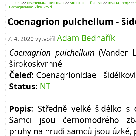
|
Fauna
>>
Invertebrata - bezobratlí
>>
Arthropoda - členovci
>>
Insecta - hmyz
>>
Coenagrionidae - šidélkovití
Coenagrion pulchellum - šid
Adam Bednařík
7. 4. 2020 vytvořil
Coenagrion pulchellum
(Vander L
širokoskvrnné
Čeleď:
Coenagrionidae - šidélkovi
Status:
NT
Popis:
Středně velké šidélko s 
Samci jsou černomodrého zba
pruhy na hrudi samců jsou úzké, 