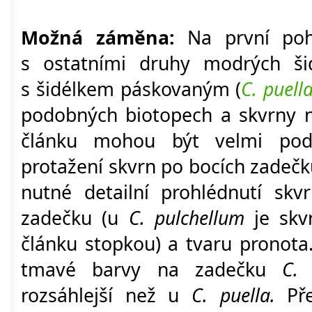
Možná záměna:
Na první poh
s ostatními druhy modrých ši
s šidélkem páskovaným (
C. puell
podobných biotopech a skvrny n
článku mohou být velmi pod
protažení skvrn po bocích zadečk
nutné detailní prohlédnutí sk
zadečku (u
C. pulchellum
je skv
článku stopkou) a tvaru pronota.
tmavé barvy na zadečku
C.
rozsáhlejší než u
C. puella.
Pře