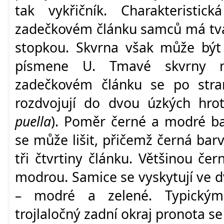
tak vykřičník. Charakteristi
zadečkovém článku samců má tva
stopkou. Skvrna však může být 
písmene U. Tmavé skvrny 
zadečkovém článku se po str
rozdvojují do dvou úzkých hr
puella
). Poměr černé a modré b
se může lišit, přičemž černá barv
tři čtvrtiny článku. Většinou če
modrou. Samice se vyskytují ve 
– modré a zelené. Typický
trojlaločný zadní okraj pronota s