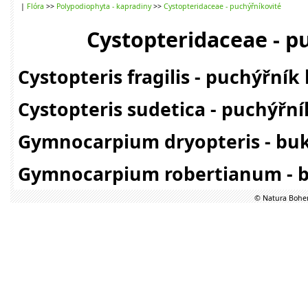
|
Flóra
>>
Polypodiophyta - kapradiny
>>
Cystopteridaceae - puchýřníkovité
Cystopteridaceae - p
Cystopteris fragilis - puchýřník
Cystopteris sudetica - puchýřn
Gymnocarpium dryopteris - buk
Gymnocarpium robertianum - 
© Natura Bohem