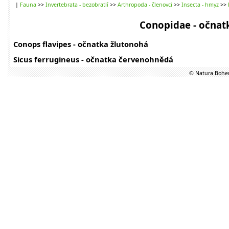
|
Fauna
>>
Invertebrata - bezobratlí
>>
Arthropoda - členovci
>>
Insecta - hmyz
>>
Conopidae - očnat
Conops flavipes - očnatka žlutonohá
Sicus ferrugineus - očnatka červenohnědá
© Natura Bohem