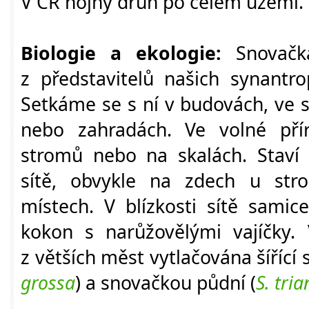
V ČR hojný druh po celém území.
Biologie a ekologie:
Snovačka
z představitelů našich synantr
Setkáme se s ní v budovách, ve sk
nebo zahradách. Ve volné pří
stromů nebo na skalách. Staví 
sítě, obvykle na zdech u st
místech. V blízkosti sítě samic
kokon s narůžovělými vajíčky.
z větších měst vytlačována šířící
grossa
) a snovačkou půdní (
S. tri