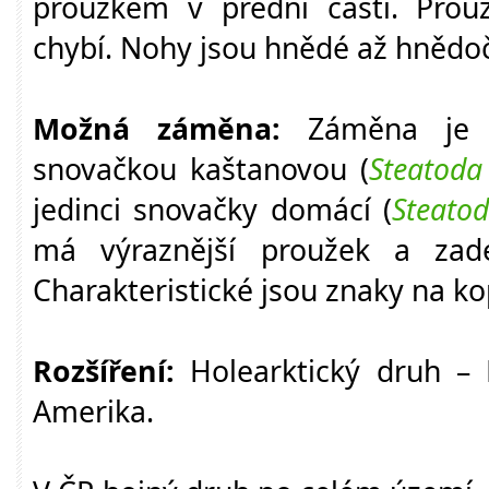
proužkem v přední části. Pro
chybí. Nohy jsou hnědé až hnědo
Možná záměna:
Záměna je 
snovačkou kaštanovou (
Steatoda
jedinci snovačky domácí (
Steato
má výraznější proužek a zade
Charakteristické jsou znaky na k
Rozšíření:
Holearktický druh – 
Amerika.