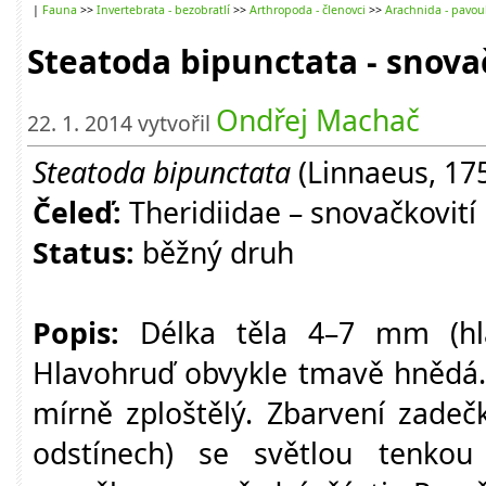
|
Fauna
>>
Invertebrata - bezobratlí
>>
Arthropoda - členovci
>>
Arachnida - pavou
Steatoda bipunctata - snov
Ondřej Machač
22. 1. 2014 vytvořil
Steatoda bipunctata
(Linnaeus, 17
Čeleď:
Theridiidae – snovačkovití
Status:
běžný druh
Popis:
Délka těla 4–7 mm (hl
Hlavohruď obvykle tmavě hnědá. 
mírně zploštělý. Zbarvení zadeč
odstínech) se světlou tenko