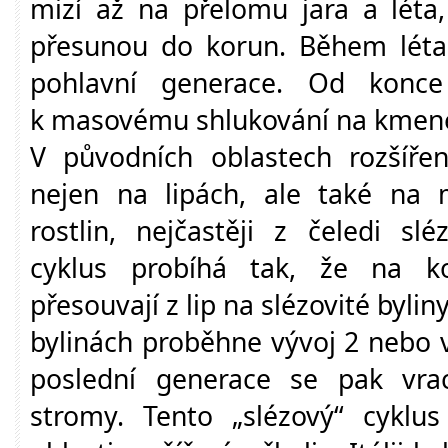
mizí až na přelomu jara a léta,
přesunou do korun. Během léta
pohlavní generace. Od konce
k masovému shlukování na kmene
V původních oblastech rozšířen
nejen na lipách, ale také na 
rostlin, nejčastěji z čeledi slé
cyklus probíhá tak, že na ko
přesouvají z lip na slézovité bylin
bylinách proběhne vývoj 2 nebo v
poslední generace se pak vra
stromy. Tento „slézový“ cyklus