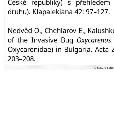
České republiky) s přehledem o
druhu). Klapalekiana 42: 97–127.
Nedvěd O., Chehlarov E., Kalushkov
of the Invasive Bug
Oxycarenus 
Oxycarenidae) in Bulgaria. Acta 
203–208.
© Natura Bohem