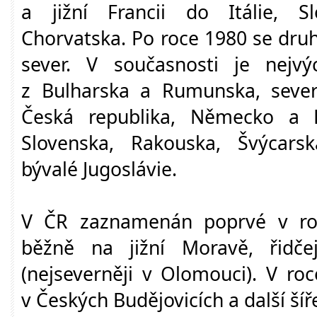
a jižní Francii do Itálie, S
Chorvatska. Po roce 1980 se druh
sever. V současnosti je nejv
z Bulharska a Rumunska, severn
Česká republika, Německo a 
Slovenska, Rakouska, Švýcars
bývalé Jugoslávie.
V ČR zaznamenán poprvé v roc
běžně na jižní Moravě, řidče
(nejseverněji v Olomouci). V ro
v Českých Budějovicích a další šíř