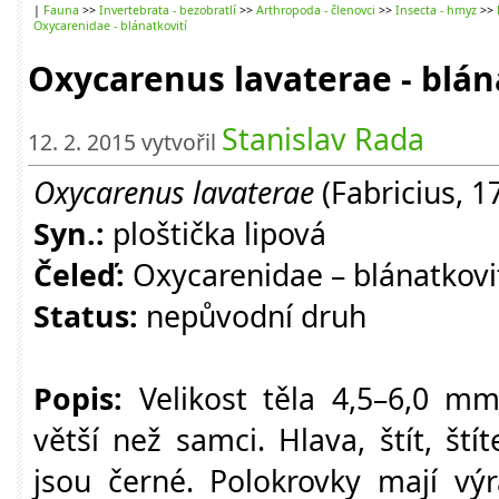
|
Fauna
>>
Invertebrata - bezobratlí
>>
Arthropoda - členovci
>>
Insecta - hmyz
>>
Oxycarenidae - blánatkovití
Oxycarenus lavaterae - blán
Stanislav Rada
12. 2. 2015 vytvořil
Oxycarenus lavaterae
(Fabricius, 1
Syn.:
ploštička lipová
Čeleď:
Oxycarenidae – blánatkovi
Status:
nepůvodní druh
Popis:
Velikost těla 4,5–6,0 mm
větší než samci. Hlava, štít, ští
jsou černé. Polokrovky mají vý