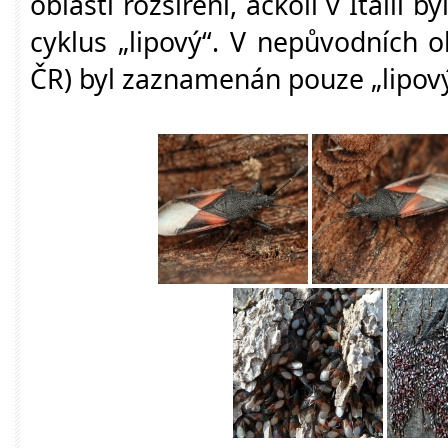
oblasti rozšíření, ačkoli v Itálii 
cyklus „lipový“. V nepůvodních o
ČR) byl zaznamenán pouze „lipový