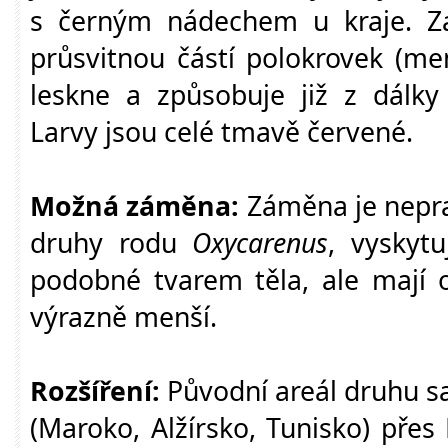
s černým nádechem u kraje. Zad
průsvitnou částí polokrovek (me
leskne a způsobuje již z dálky 
Larvy jsou celé tmavě červené.
Možná záměna:
Záměna je nepra
druhy rodu
Oxycarenus
, vyskytu
podobné tvarem těla, ale mají o
výrazně menší.
Rozšíření:
Původní areál druhu sa
(Maroko, Alžírsko, Tunisko) přes