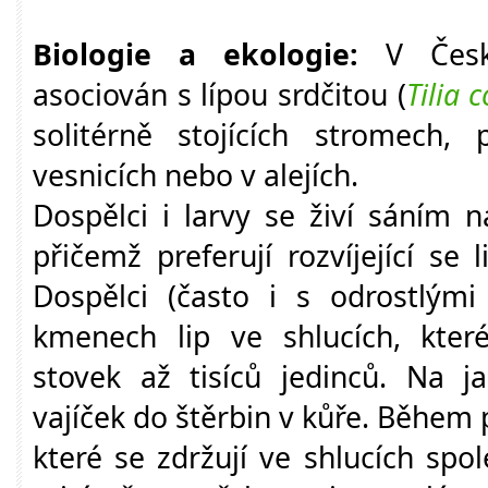
Biologie a ekologie:
V České
asociován s lípou srdčitou (
Tilia 
solitérně stojících stromech,
vesnicích nebo v alejích.
Dospělci i larvy se živí sáním n
přičemž preferují rozvíjející se
Dospělci (často i s odrostlými
kmenech lip ve shlucích, kter
stovek až tisíců jedinců. Na j
vajíček do štěrbin v kůře. Během 
které se zdržují ve shlucích spo