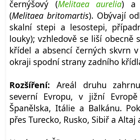
černýšový (
Melitaea aurelia
) a
(
Melitaea britomartis
). Obývají o
skalní stepi a lesostepi, přípa
louky); vzhledově se liší obecně s
křídel a absencí černých skvrn v
okraji spodní strany zadního křídl
Rozšíření:
Areál druhu zahrnuj
severní Evropu, v jižní Evropě
Španělska, Itálie a Balkánu. Po
přes Turecko, Rusko, Sibiř a Altaj