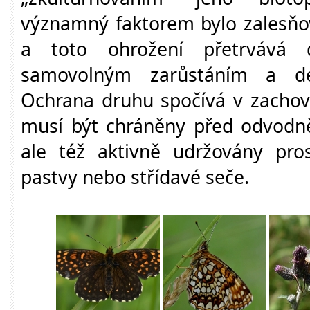
významný faktorem bylo zalesňov
a toto ohrožení přetrvává 
samovolným zarůstáním a deg
Ochrana druhu spočívá v zachová
musí být chráněny před odvodn
ale též aktivně udržovány pros
pastvy nebo střídavé seče.