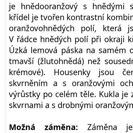
je hnědooranžový s hnědými s
křídel je tvořen kontrastní kombi
oranžovohnědých polí, která j
V řádce hnědých polí při okraji k
Úzká lemová páska na samém okr
tmavší (žlutohnědá) než sousedn
krémové). Housenky jsou č
skvrněním a s oranžovými och
výrůstky po celém těle. Kukla je 
skvrnami a s drobnými oranžovým
Možná záměna:
Záměna je n