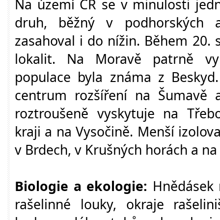
Na území ČR se v minulosti jedn
druh, běžný v podhorských a
zasahoval i do nížin. Během 20. s
lokalit. Na Moravě patrně vy
populace byla známa z Beskyd
centrum rozšíření na Šumavě 
roztroušeně vyskytuje na Třeb
kraji a na Vysočině. Menší izolo
v Brdech, v Krušných horách a na
Biologie a ekologie:
Hnědásek r
rašelinné louky, okraje rašelin