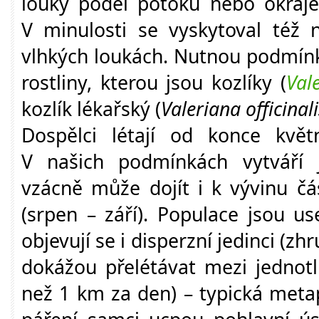
louky podél potoků nebo okraj
V minulosti se vyskytoval též 
vlhkých loukách. Nutnou podmínk
rostliny, kterou jsou kozlíky (
Val
kozlík lékařský (
Valeriana officinali
Dospělci létají od konce kvě
V našich podmínkách vytváří 
vzácně může dojít i k vývinu č
(srpen – září). Populace jsou us
objevují se i disperzní jedinci (zh
dokážou přelétávat mezi jednotl
než 1 km za den) – typická metap