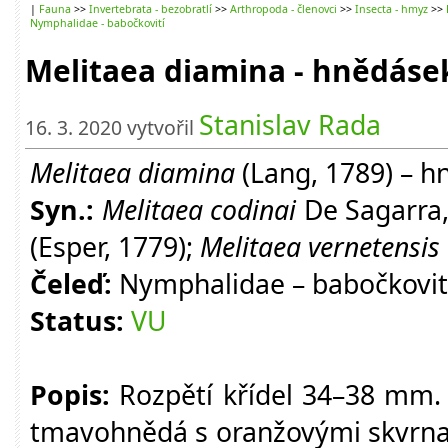
|
Fauna
>>
Invertebrata - bezobratlí
>>
Arthropoda - členovci
>>
Insecta - hmyz
>>
Nymphalidae - babočkovití
Melitaea diamina - hnědásek
Stanislav Rada
16. 3. 2020 vytvořil
Melitaea diamina
(Lang, 1789) – h
Syn.:
Melitaea codinai
De Sagarra
(Esper, 1779);
Melitaea vernetensis
Čeleď:
Nymphalidae – babočkovit
Status:
VU
Popis:
Rozpětí křídel 34–38 mm. S
tmavohnědá s oranžovými skvrnam