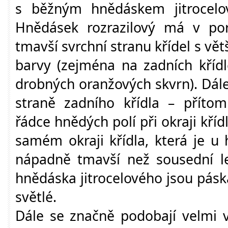
s běžným hnědáskem jitrocelo
Hnědásek rozrazilový má v po
tmavší svrchní stranu křídel s v
barvy (zejména na zadních křídl
drobných oranžových skvrn). Dále
straně zadního křídla – přítom
řádce hnědých polí při okraji kř
samém okraji křídla, která je u
nápadně tmavší než sousední l
hnědáska jitrocelového jsou pásk
světlé.
Dále se značně podobají velmi 