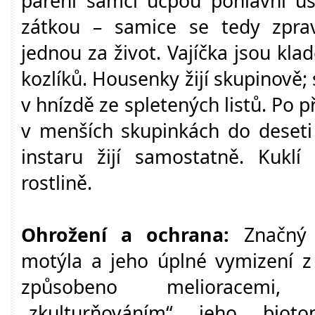
páření samci ucpou pohlavní úst
zátkou – samice se tedy zpra
jednou za život. Vajíčka jsou klad
kozlíků. Housenky žijí skupinově;
v hnízdě ze spletených listů. Po p
v menších skupinkách do deseti
instaru žijí samostatně. Kuklí
rostlině.
Ohrožení a ochrana:
Značný ú
motýla a jeho úplné vymizení z 
způsobeno melioracemi
„zkulturňováním“ jeho bio