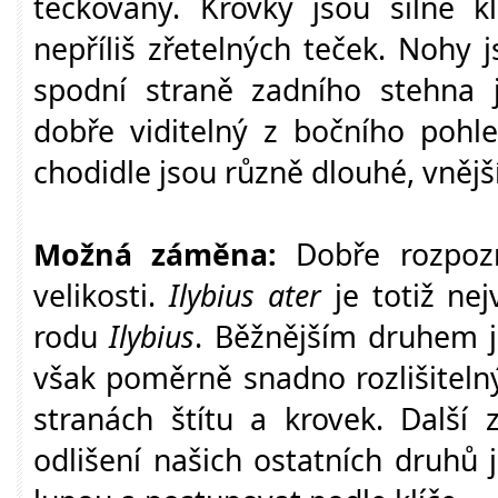
tečkovaný. Krovky jsou silně k
nepříliš zřetelných teček. Nohy
spodní straně zadního stehna j
dobře viditelný z bočního pohl
chodidle jsou různě dlouhé, vnější 
Možná záměna:
Dobře rozpoz
velikosti.
Ilybius ater
je totiž nej
rodu
Ilybius
.
Běžnějším druhem 
však poměrně snadno rozlišiteln
stranách štítu a krovek. Další
odlišení našich ostatních druhů