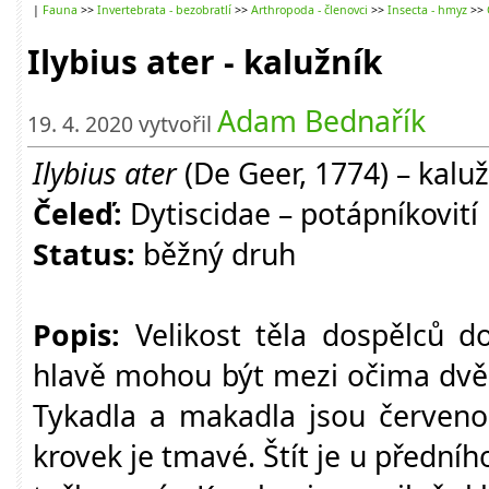
|
Fauna
>>
Invertebrata - bezobratlí
>>
Arthropoda - členovci
>>
Insecta - hmyz
>>
Ilybius ater - kalužník
Adam Bednařík
19. 4. 2020 vytvořil
Ilybius ater
(De Geer, 1774)
– kalu
Čeleď:
Dytiscidae
–
potápníkovití
Status:
běžný druh
Popis:
Velikost těla dospělců d
hlavě mohou být mezi očima dvě
Tykadla a makadla jsou červenoh
krovek je tmavé. Štít je u předníh