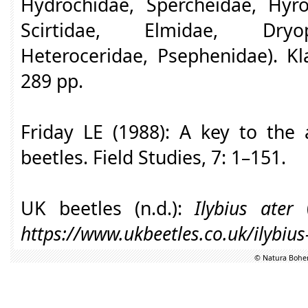
Hydrochidae, Spercheidae, Hyro
Scirtidae, Elmidae, Dryop
Heteroceridae, Psephenidae). Kla
289 pp.
Friday LE (1988): A key to the 
beetles. Field Studies, 7: 1–151.
UK beetles (n.d.):
Ilybius ater
https://www.ukbeetles.co.uk/ilybius
© Natura Bohem