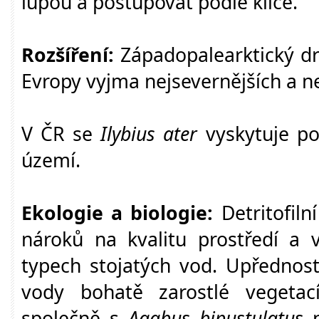
lupou a postupovat podle klíče.
Rozšíření:
Západopalearktický dr
Evropy vyjma nejsevernějších a nej
V ČR se
Ilybius ater
vyskytuje p
území.
Ekologie a biologie:
Detritofil
nároků na kvalitu prostředí a v
typech stojatých vod.
Upřednost
vody bohatě zarostlé vegetac
společně s
Agabus bipustulatus