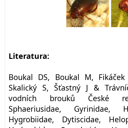
Literatura:
Boukal DS, Boukal M, Fikáček 
Skalický S, Šťastný J & Trávní
vodních brouků České repu
Sphaeriusidae, Gyrinidae, Ha
Hygrobiidae, Dytiscidae, Helop