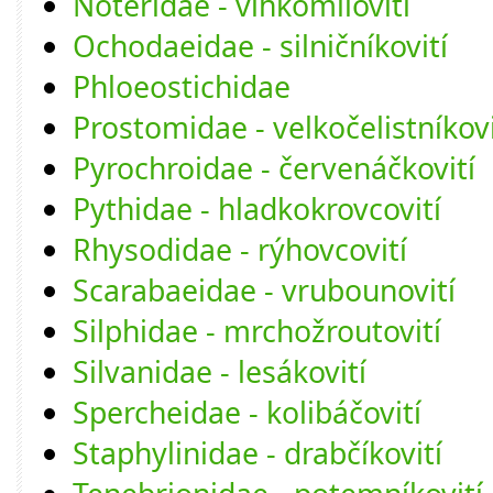
Noteridae - vlhkomilovití
Ochodaeidae - silničníkovití
Phloeostichidae
Prostomidae - velkočelistníkovi
Pyrochroidae - červenáčkovití
Pythidae - hladkokrovcovití
Rhysodidae - rýhovcovití
Scarabaeidae - vrubounovití
Silphidae - mrchožroutovití
Silvanidae - lesákovití
Spercheidae - kolibáčovití
Staphylinidae - drabčíkovití