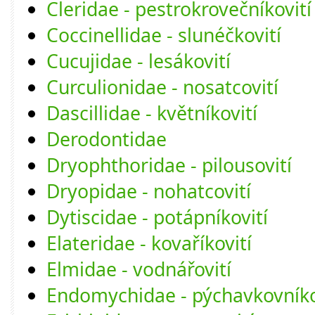
Cleridae - pestrokrovečníkovití
Coccinellidae - slunéčkovití
Cucujidae - lesákovití
Curculionidae - nosatcovití
Dascillidae - květníkovití
Derodontidae
Dryophthoridae - pilousovití
Dryopidae - nohatcovití
Dytiscidae - potápníkovití
Elateridae - kovaříkovití
Elmidae - vodnářovití
Endomychidae - pýchavkovníko