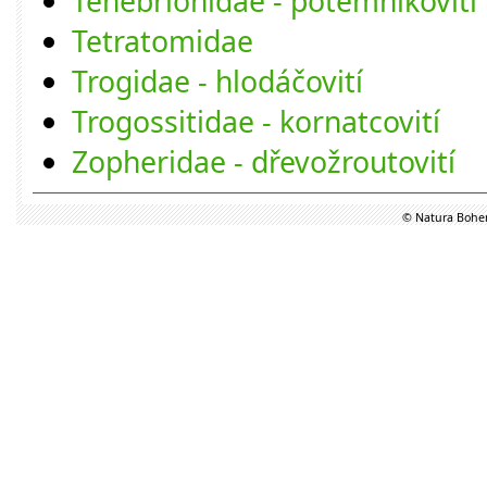
Tenebrionidae - potemníkovití
Tetratomidae
Trogidae - hlodáčovití
Trogossitidae - kornatcovití
Zopheridae - dřevožroutovití
© Natura Bohem