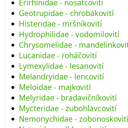
Erirhinidae - nosatcovití
Geotrupidae - chrobákovití
Histeridae - mršníkovití
Hydrophilidae - vodomilovití
Chrysomelidae - mandelinkovit
Lucanidae - roháčovití
Lymexylidae - lesanovití
Melandryidae - lencovití
Meloidae - majkovití
Melyridae - bradavičníkovití
Mycteridae - zubohlavcovití
Nemonychidae - zobonoskovit