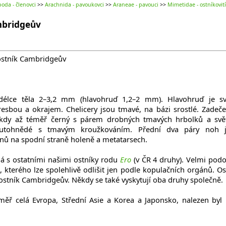
oda - členovci
>>
Arachnida - pavoukovci
>>
Araneae - pavouci
>>
Mimetidae - ostníkovití
mbridgeův
 ostník Cambridgeův
élce těla 2–3,2 mm (hlavohruď 1,2–2 mm). Hlavohruď je sv
resbou a okrajem. Chelicery jsou tmavé, na bázi srostlé. Zadeče
někdy až téměř černý s párem drobných tmavých hrbolků a svě
lutohnědé s tmavým kroužkováním. Přední dva páry noh 
nů na spodní straně holeně a metatarsech.
 s ostatními našimi ostníky rodu
Ero
(v ČR 4 druhy). Velmi pod
), kterého lze spolehlivě odlišit jen podle kopulačních orgánů. Os
 ostník Cambridgeův. Někdy se také vyskytují oba druhy společně.
měř celá Evropa, Střední Asie a Korea a Japonsko, nalezen byl 