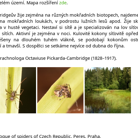
celém území. Mapa rozšíření
zde
.
ridgeův žije zejména na různých mokřadních biotopech, najdem
, na mokřadních loukách, v podrostu lužních lesů apod. Žije sk
 v husté vegetaci. Nestaví si sítě a je specializován na lov síťo
 sítích. Aktivní je zejména v noci. Kulovité kokony síťovitě opře
avěšeny na dlouhém tuhém vlákně, se podobají kokonům ost
 a tmavší. S dospělci se setkáme nejvíce od dubna do října.
rachnologa Octaviuse Pickarda-Cambridge (1828–1917).
logue of spiders of Czech Republic. Peres, Praha.