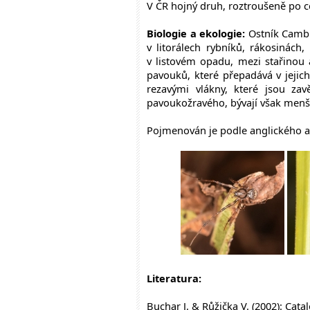
V ČR hojný druh, roztroušeně po 
Biologie a ekologie:
Ostník Camb
v litorálech rybníků, rákosinách
v listovém opadu, mezi stařinou a
pavouků, které přepadává v jejich
rezavými vlákny, které jsou z
pavoukožravého, bývají však menší
Pojmenován je podle anglického a
Literatura:
Buchar J. & Růžička V. (2002): Cata