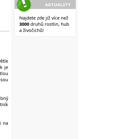
Najdete zde již více než
30
00
druhů rostlin, hub
a živočichů!
ětle
k je
tlou
jsou
obný
tník
i na