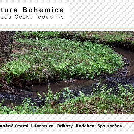
Natura Bohemica
| příroda Č
áněná území
Literatura
Odkazy
Redakce
Spolupráce