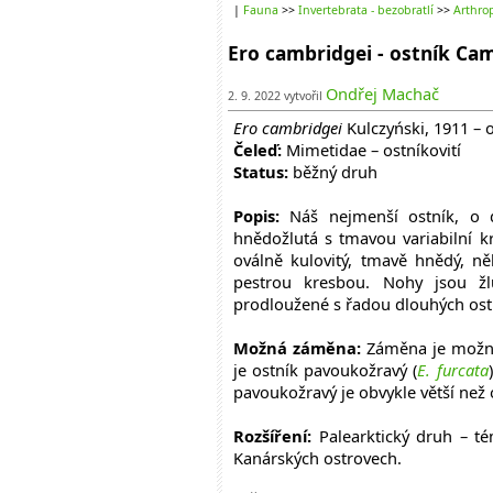
|
Fauna
>>
Invertebrata - bezobratlí
>>
Arthrop
Ero cambridgei - ostník Ca
Ondřej Machač
2. 9. 2022 vytvořil
Ero cambridgei
Kulczyński, 1911 –
Čeleď:
Mimetidae – ostníkovití
Status:
běžný druh
Popis:
Náš nejmenší ostník, o d
hnědožlutá s tmavou variabilní k
oválně kulovitý, tmavě hnědý, 
pestrou kresbou. Nohy jsou ž
prodloužené s řadou dlouhých ost
Možná záměna:
Záměna je možná
je ostník pavoukožravý (
E
.
furcata
pavoukožravý je obvykle větší než
Rozšíření:
Palearktický druh – té
Kanárských ostrovech.