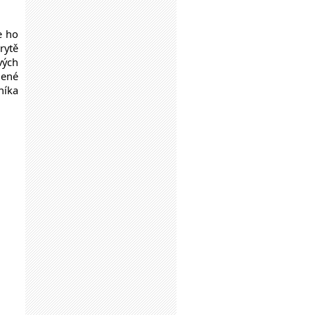
e ho
rytě
vých
dené
níka