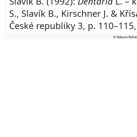
Slavík B. (1992):
Dentaria
L. – k
S., Slavík B., Kirschner J. & Kří
České republiky 3, p. 110–115
© Natura Bohem