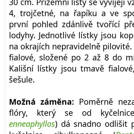
30 cm. Přízemní listy se vyvíjejí v
4, trojčetné, na řapíku a ve sp
první pohled zdánlivě tvořící př
lodyhy. Jednotlivé lístky jsou kop
na okrajích nepravidelně pilovité
fialové, složené po 2 až 8 do m
Kališní lístky jsou tmavě fialov
šešule.
Možná záměna:
Poměrně neza
flóry, který se od kyčelnice
enneaphyllos
) dá snadno odlišit