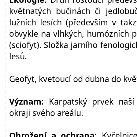
květnatých bučinách či jedlobuč
lužních lesích (především v takz
obvykle na vlhkých, humózních p
(sciofyt). Složka jarního fenologi
lesů.
Geofyt, kvetoucí od dubna do kvě
Význam:
Karpatský prvek naší
okraji svého areálu.
Ohrožení a ochrana:
Kyčelnice