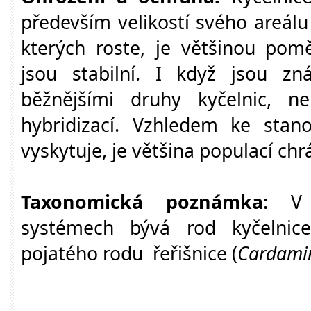
především velikostí svého areálu
kterých roste, je většinou pom
jsou stabilní. I když jsou zn
běžnějšími druhy kyčelnic, n
hybridizací. Vzhledem ke stano
vyskytuje, je většina populací c
Taxonomická poznámka:
V n
systémech bývá rod kyčelnice
pojatého rodu řeřišnice (
Cardami