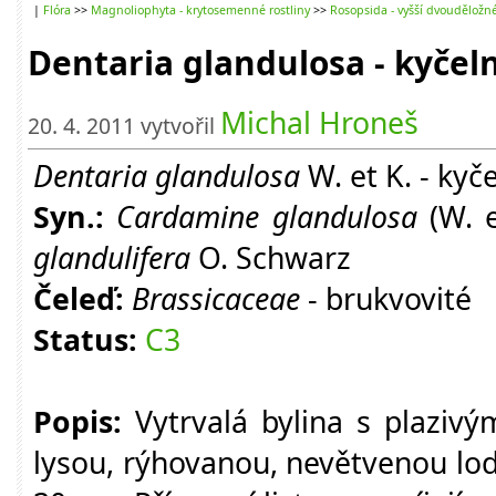
|
Flóra
>>
Magnoliophyta - krytosemenné rostliny
>>
Rosopsida - vyšší dvouděložn
Dentaria glandulosa - kyčeln
Michal Hroneš
20. 4. 2011 vytvořil
Dentaria glandulosa
W. et K. - kyč
Syn.:
Cardamine glandulosa
(W. e
glandulifera
O. Schwarz
Čeleď:
Brassicaceae
- brukvovité
Status:
C3
Popis:
Vytrvalá bylina s plaziv
lysou, rýhovanou, nevětvenou lod