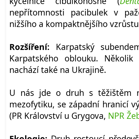
kyčelnice cibulkonosné (
Dent
nepřítomnosti pacibulek v paž
nižšího a kompaktnějšího vzrůstu
Rozšíření:
Karpatský subendemi
Karpatského oblouku. Několik i
nachází také na Ukrajině.
U nás jde o druh s těžištěm 
mezofytiku, se západní hranicí 
(PR Království u Grygova,
NPR Že
Ekologie:
Druh rostoucí předevš