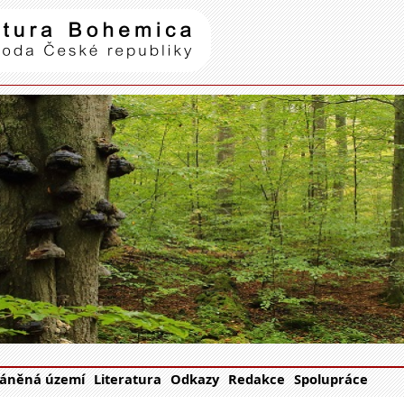
Natura Bohemica
| příroda Č
áněná území
Literatura
Odkazy
Redakce
Spolupráce