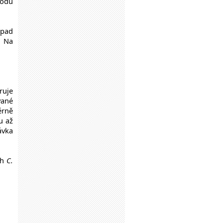
rodu
ápad
. Na
ruje
vané
ěrně
u až
ávka
uh
C.