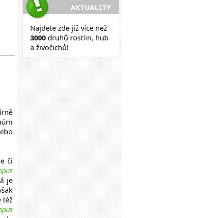
Najdete zde již více než
30
00
druhů rostlin, hub
a živočichů!
írně
enům
nebo
e či
ppus
á je
však
 též
ppus