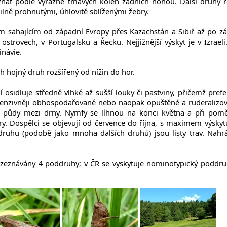
znat podle výrazně tmavých kolen zadních nohou. Další druhy 
 silně prohnutými, úhlovitě sblíženými žebry.
 sahajícím od západní Evropy přes Kazachstán a Sibiř až po z
ostrovech, v Portugalsku a Řecku. Nejjižnější výskyt je v Izraeli
inávie.
ch hojný druh rozšířený od nížin do hor.
 osidluje středně vlhké až sušší louky či pastviny, přičemž prefe
intenzivněji obhospodařované nebo naopak opuštěné a ruderalizo
o půdy mezi drny. Nymfy se líhnou na konci května a při pom
ry. Dospělci se objevují od července do října, s maximem výskyt
ruhu (podobě jako mnoha dalších druhů) jsou listy trav. Nahr
zeznávány 4 poddruhy; v ČR se vyskytuje nominotypický poddr