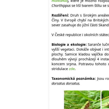
montanus
), které je možno rozpo
Chorthippus
se liší tvarem štítu se
Rozšíření:
Druh s širokým areálem
Číny. V Evropě chybí na Britských 
sever zasahuje do jižní části Skand
V České republice i okolních státe
Biologie a ekologie:
Saranče luční
vyšší vegetaci. Dokáže obývat i 
plochy. Samice kladou vajíčka d
dlouhém vývoji procházejí 4 insta
koncem srpna. Potravou tohoto d
stridulace
zde
.
Taxonomická poznámka:
Jsou ro
dorsatus dorsatus.