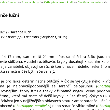
oda - členovci
>>
Insecta - hmyz
>>
Orthoptera - rovnokřídlí
>>
Caelifera - sarančata
>>
nče luční
1821) – saranče luční
35;
Chorthippus uchropa
(Stephens, 1835)
a 14–17 mm, samice 18–21 mm. Postranní žebra štítu jsou m
ovitě sblížená, v zadní rozbíhavá). Krytky dosahují k zadním kol
ěla je variabilní, objevují se různé kombinace hnědého, zeleného 
čku samců může být načervenalý.
je pro laika determinačně obtížný, v ČR se vyskytuje několik víc
 je nejpravděpodobnější se sarančí bělopruhou (
Chorthi
e rovnějšími žebry štítu a znaky v žilnatině krytek. Velmi podobn
hrous
), která má znatelně delší krytky. Její současný výskyt v ČR 
čekávat jen v nejjižnějších oblastech státu. Samce saranče luční je
obecné (
Chorthippus parallelus
) nebo saranče vlhkomilné (
Chorthi