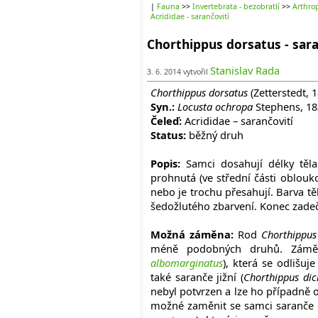
|
Fauna
>>
Invertebrata - bezobratlí
>>
Arthrop
Acrididae - sarančovití
Chorthippus dorsatus - sara
Stanislav Rada
3. 6. 2014 vytvořil
Chorthippus dorsatus
(Zetterstedt, 
Syn.:
Locusta ochropa
Stephens, 18
Čeleď:
Acrididae – sarančovití
Status:
běžný druh
Popis:
Samci dosahují délky těl
prohnutá (ve střední části oblouk
nebo je trochu přesahují. Barva t
šedožlutého zbarvení. Konec zade
Možná záměna:
Rod
Chorthippus
méně podobných druhů. Záměna
albomarginatus
), která se odlišuj
také saranče jižní (
Chorthippus dic
nebyl potvrzen a lze ho případně o
možné zaměnit se samci saranče 