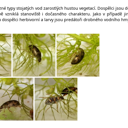
né typy stojatých vod zarostlých hustou vegetací. Dospělci jsou d
ově vzniklá stanoviště i dočasného charakteru. Jako v případě ji
u dospělci herbivorní a larvy jsou predátoři drobného vodního hm