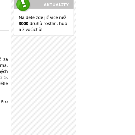
Najdete zde již více než
30
00
druhů rostlin, hub
a živočichů!
ž za
ama.
ných
i 5.
ětle
 Pro