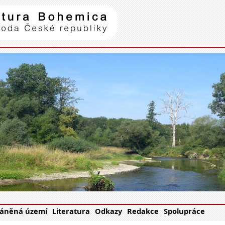
Natura Bohemica
| příroda Č
áněná území
Literatura
Odkazy
Redakce
Spolupráce