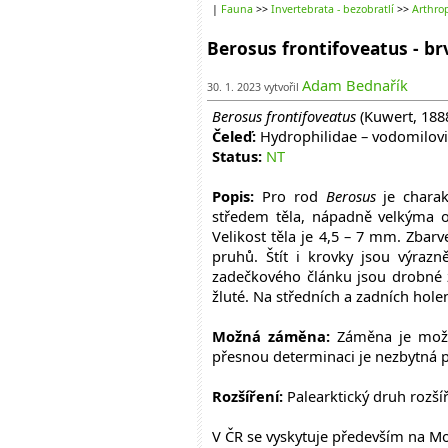
|
Fauna
>>
Invertebrata - bezobratlí
>>
Arthrop
Berosus frontifoveatus - b
Adam Bednařík
30. 1. 2023 vytvořil
Berosus frontifoveatus
(Kuwert, 188
Čeleď:
Hydrophilidae – vodomilovi
Status:
NT
Popis:
Pro rod
Berosus
je charakt
středem těla, nápadně velkýma 
Velikost těla je 4,5 – 7 mm. Zbar
pruhů. Štít i krovky jsou výrazn
zadečkového článku jsou drobné z
žluté. Na středních a zadních hole
Možná záměna:
Záměna je možn
přesnou determinaci je nezbytná 
Rozšíření:
Palearktický druh rozšíř
V ČR se vyskytuje především na Mo