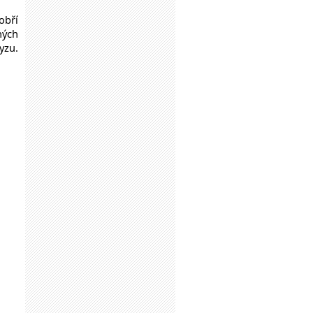
obří
ných
yzu.