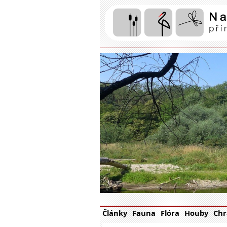
Články
Fauna
Flóra
Houby
Chr