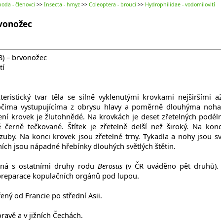
oda - členovci
>>
Insecta - hmyz
>>
Coleoptera - brouci
>>
Hydrophilidae - vodomilovití
rvonožec
8) – brvonožec
tí
eristický tvar těla se silně vyklenutými krovkami nejširšími a
očima vystupujícíma z obrysu hlavy a poměrně dlouhýma noh
vení krovek je žlutohnědé. Na krovkách je deset zřetelných podél
ě černě tečkované. Štítek je zřetelně delší než široký. Na konc
uby. Na konci krovek jsou zřetelné trny. Tykadla a nohy jsou sv
ních jsou nápadné hřebínky dlouhých světlých štětin.
á s ostatními druhy rodu
Berosus
(v ČR uváděno pět druhů).
preparace kopulačních orgánů pod lupou.
ený od Francie po střední Asii.
ravě a v jižních Čechách.