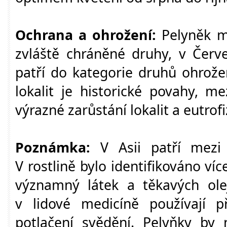
Ochrana a ohrožení:
Pelyněk me
zvláště chráněné druhy, v Če
patří do kategorie druhů ohrože
lokalit je historické povahy, me
výrazné zarůstání lokalit a eutrof
Poznámka:
V Asii patří mezi t
V rostlině bylo identifikováno ví
významný látek a těkavých ole
v lidové medicíně používají př
potlačení svědění. Pelyňky by 