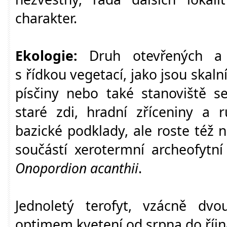
charakter.
Ekologie:
Druh otevřených a o
s řídkou vegetací, jako jsou skaln
písčiny nebo také stanoviště s
staré zdi, hradní zříceniny a r
bazické podklady, ale roste též na
součástí xerotermní archeofytní
Onopordion acanthii
.
Jednoletý terofyt, vzácně dvo
optimem kvetení od srpna do říjn