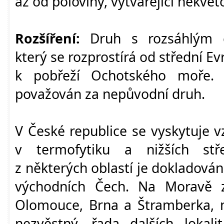
až od poloviny, vytvářející nekvet
Rozšíření:
Druh s rozsáhlým e
který se rozprostírá od střední Ev
k pobřeží Ochotského moře. 
považován za nepůvodní druh.
V České republice se vyskytuje v
v termofytiku a nižších stř
z některých oblastí je dokladován č
východních Čech. Na Moravě z
Olomouce, Brna a Štramberka, n
nezvěstný, řada dalších lokal