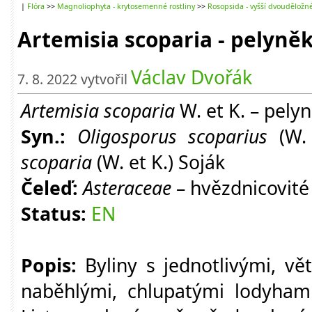
|
Flóra
>>
Magnoliophyta - krytosemenné rostliny
>>
Rosopsida - vyšší dvouděložn
Artemisia scoparia - pelyně
Václav Dvořák
7. 8. 2022 vytvořil
Artemisia scoparia
W. et K. – pely
Syn.:
Oligosporus scoparius
(W.
scoparia
(W. et K.) Soják
Čeleď:
Asteraceae
– hvězdnicovité
Status:
EN
Popis:
Byliny s jednotlivými, vě
naběhlými, chlupatými lodyham