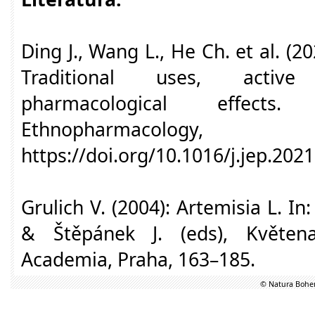
Ding J., Wang L., He Ch. et al. (2
Traditional uses, active
pharmacological effec
Ethnopharmaco
https://doi.org/10.1016/j.jep.202
Grulich V. (2004): Artemisia L. In:
& Štěpánek J. (eds), Květen
Academia, Praha, 163–185.
© Natura Bohem