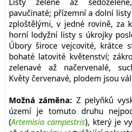
Listy zelené až šedozelené,
pavučinaté; přízemní a dolní list
zploštělými, v jedné rovině, za 
horní lodyžní listy s úkrojky pos
Úbory široce vejcovité, krátce st
bohaté latovité květenství; zákrov
zelenavé až načervenalé, suc
Květy červenavé, plodem jsou vál
Možná záměna:
Z pelyňků vysk
území je tomuto druhu nejpod
(
Artemisia campestris
), který je v