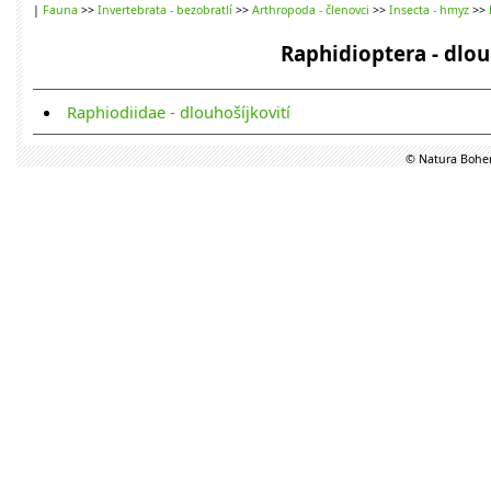
|
Fauna
>>
Invertebrata - bezobratlí
>>
Arthropoda - členovci
>>
Insecta - hmyz
>>
Raphidioptera - dlou
Raphiodiidae - dlouhošíjkovití
© Natura Bohem