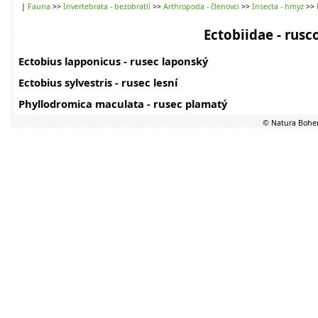
|
Fauna
>>
Invertebrata - bezobratlí
>>
Arthropoda - členovci
>>
Insecta - hmyz
>>
Ectobiidae - rusco
Ectobius lapponicus - rusec laponský
Ectobius sylvestris - rusec lesní
Phyllodromica maculata - rusec plamatý
© Natura Bohem