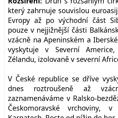
Rozšíření:
Druh s rozsáhlým cir
který zahrnuje souvislou euroasi
Evropy až po východní část Sib
pouze v nejjižnější části Balkán
vzácně na Apeninském a Iberské
vyskytuje v Severní Americe
Zélandu, izolovaně v severní Afric
V České republice se dříve vys
dnes roztroušeně až vzácn
zaznamenáváme v Ralsko-bezdězsk
Českomoravské vrchoviny, v
Karpatech. Roste od nížin do hor.