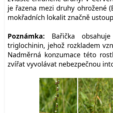
je řazena mezi druhy ohrožené (
mokřadních lokalit značně ustoupi
Poznámka:
Bařička obsahuje 
triglochinin, jehož rozkladem vz
Nadměrná konzumace této rostl
zvířat vyvolávat nebezpečnou into