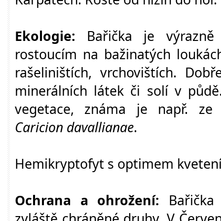
Ekologie:
Bařička je výrazně
rostoucím na bažinatých loukách
rašeliništích, vrchovištích. Do
minerálních látek či solí v půdě
vegetace, známa je např. ze 
Caricion davallianae
.
Hemikryptofyt s optimem kvetení
Ochrana a ohrožení:
Bařička 
zvláště chráněné druhy. V Červ