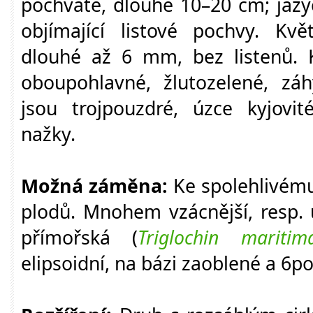
pochvaté, dlouhé 10
–
20 cm; jazý
objímající listové pochvy. Kvě
dlouhé až 6 mm, bez listenů. 
oboupohlavné, žlutozelené, záh
jsou trojpouzdré, úzce kyjovit
nažky.
Možná záměna:
Ke spolehlivému 
plodů. Mnohem vzácnější, resp. 
přímořská (
Triglochin maritim
elipsoidní, na bázi zaoblené a 6p