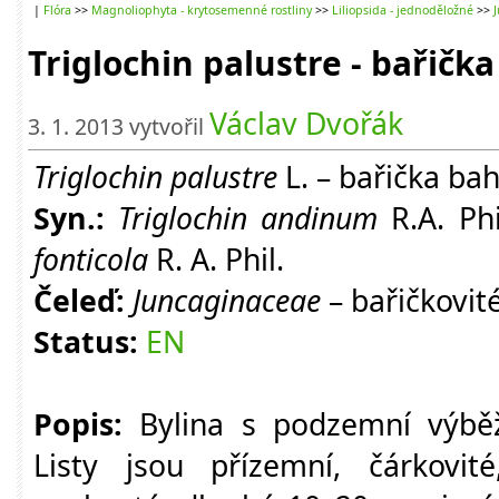
|
Flóra
>>
Magnoliophyta - krytosemenné rostliny
>>
Liliopsida - jednoděložné
>>
Triglochin palustre - bařičk
Václav Dvořák
3. 1. 2013 vytvořil
Triglochin palustre
L. – bařička ba
Syn.:
Triglochin andinum
R.A. Phi
fonticola
R. A. Phil.
Čeleď:
Juncaginaceae
– bařičkovit
Status:
EN
Popis:
Bylina s podzemní výbě
Listy jsou přízemní, čárkovité