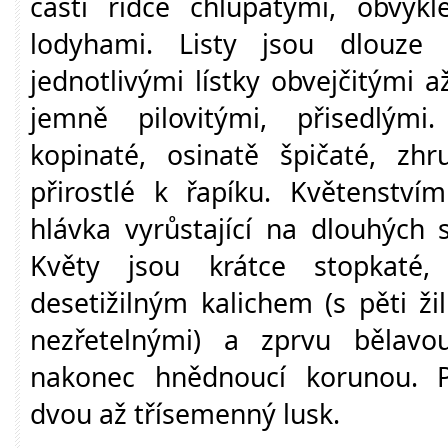
části řídce chlupatými, obvy
lodyhami. Listy jsou dlouze ř
jednotlivými lístky obvejčitými a
jemně pilovitými, přisedlými.
kopinaté, osinatě špičaté, zhr
přirostlé k řapíku. Květenství
hlávka vyrůstající na dlouhých s
Květy jsou krátce stopkaté,
desetižilným kalichem (s pěti ži
nezřetelnými) a zprvu bělavo
nakonec hnědnoucí korunou. P
dvou až třísemenný lusk.