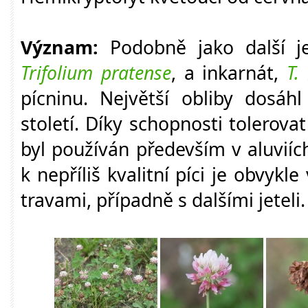
Význam:
Podobně jako další jet
Trifolium pratense
, a inkarnát,
T.
pícninu. Největší obliby dosáh
století. Díky schopnosti tolerova
byl používán především v aluviíc
k nepříliš kvalitní píci je obvyk
travami, případně s dalšími jeteli.