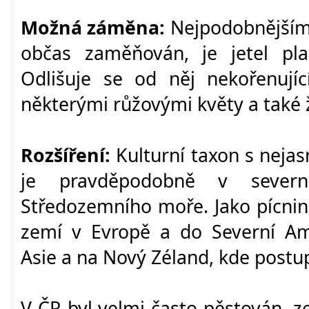
Možná záměna:
Nejpodobnějším 
občas zaměňován, je jetel pla
Odlišuje se od něj nekořenujíc
některými růžovými květy a také ž
Rozšíření:
Kulturní taxon s nej
je pravděpodobně v severn
Středozemního moře. Jako pícnin
zemí v Evropě a do Severní Ame
Asie a na Nový Zéland, kde postu
V ČR byl velmi často pěstován, ze