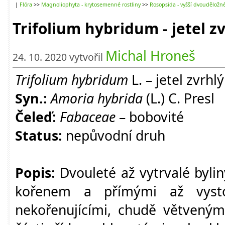
|
Flóra
>>
Magnoliophyta - krytosemenné rostliny
>>
Rosopsida - vyšší dvouděložn
Trifolium hybridum - jetel z
Michal Hroneš
24. 10. 2020 vytvořil
Trifolium hybridum
L. – jetel zvrhlý
Syn.:
Amoria hybrida
(L.) C. Presl
Čeleď:
Fabaceae
– bobovité
Status:
nepůvodní druh
Popis:
Dvouleté až vytrvalé byli
kořenem a přímými až vysto
nekořenujícími, chudě větveným