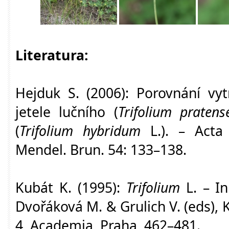
Literatura:
Hejduk S. (2006): Porovnání vyt
jetele lučního (
Trifolium pratens
(
Trifolium hybridum
L.). – Acta U
Mendel. Brun. 54: 133–138.
Kubát K. (1995):
Trifolium
L. – In
Dvořáková M. & Grulich V. (eds),
4, Academia, Praha, 462–481.