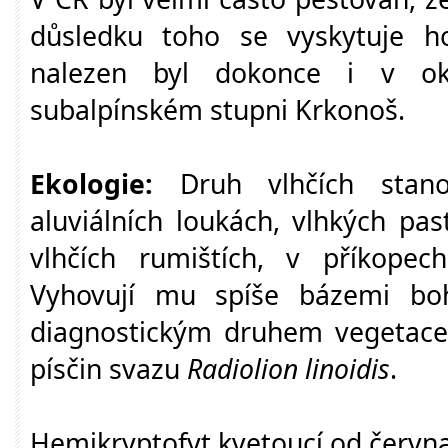
důsledku toho se vyskytuje h
nalezen byl dokonce i v ok
subalpínském stupni Krkonoš.
Ekologie:
Druh vlhčích stanov
aluviálních loukách, vlhkých pas
vlhčích rumištích, v příkopec
Vyhovují mu spíše bázemi boh
diagnostickým druhem vegetace 
písčin svazu
Radiolion linoidis
.
Hemikryptofyt kvetoucí od června