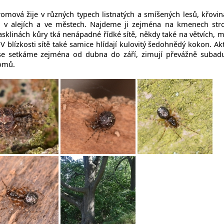
omová žije v různých typech listnatých a smíšených lesů, křovin
ch v alejích a ve městech. Najdeme ji zejména na kmenech st
asklinách kůry tká nenápadné řídké sítě, někdy také na větvích, 
 blízkosti sítě také samice hlídají kulovitý šedohnědý kokon. Akt
 se setkáme zejména od dubna do září, zimují převážně subadu
romů.