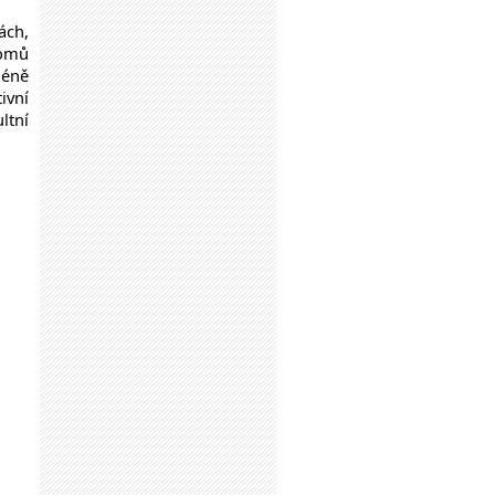
ách,
romů
méně
ivní
ltní