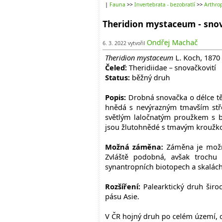
|
Fauna
>>
Invertebrata - bezobratlí
>>
Arthrop
Theridion mystaceum - sno
Ondřej Machač
6. 3. 2022 vytvořil
Theridion mystaceum
L. Koch, 1870
Čeleď:
Theridiidae – snovačkovití
Status:
běžný druh
Popis:
Drobná snovačka o délce tě
hnědá s nevýrazným tmavším stř
světlým laločnatým proužkem s b
jsou žlutohnědé s tmavým kroužk
Možná záměna:
Záměna je možn
Zvláště podobná, avšak trochu 
synantropních biotopech a skalách
Rozšíření:
Palearktický druh širo
pásu Asie.
V ČR hojný druh po celém území, o