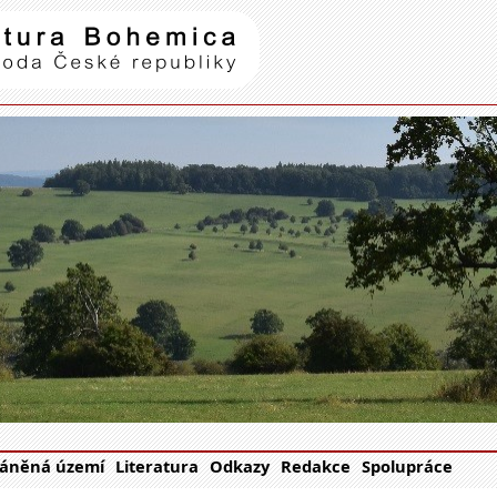
Natura Bohemica
| příroda Č
áněná území
Literatura
Odkazy
Redakce
Spolupráce