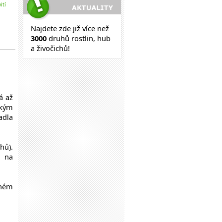
ití
Najdete zde již více než
30
00
druhů rostlin, hub
a živočichů!
á až
okým
adla
hů).
e na
rném