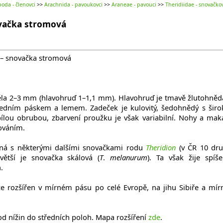
oda - členovci
>>
Arachnida - pavoukovci
>>
Araneae - pavouci
>>
Theridiidae - snovačkov
vačka stromová
 – snovačka stromová
la 2–3 mm (hlavohruď 1–1,1 mm). Hlavohruď je tmavě žlutohněd
edním páskem a lemem. Zadeček je kulovitý, šedohnědý s šir
ílou obrubou, zbarvení proužku je však variabilní. Nohy a mak
ováním.
á s některými dalšími snovačkami rodu
Theridion
(v ČR 10 dru
větší je snovačka skálová (
T
.
melanurum
). Ta však žije spíš
.
ce rozšířen v mírném pásu po celé Evropě, na jihu Sibiře a mí
d nížin do středních poloh. Mapa rozšíření
zde
.