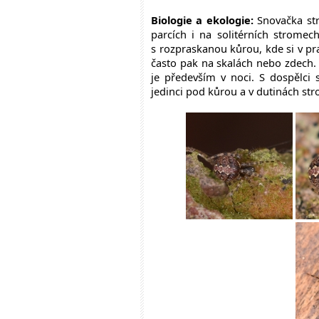
Biologie a ekologie:
Snovačka str
parcích i na solitérních strome
s rozpraskanou kůrou, kde si v pr
často pak na skalách nebo zdech. V
je především v noci. S dospělci
jedinci pod kůrou a v dutinách st