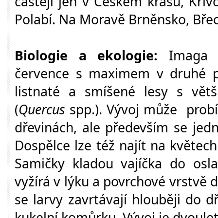
častěji jen v Českém krasu, Křiv
Polabí. Na Moravě Brněnsko, Bře
Biologie a ekologie:
Imaga o
července s maximem v druhé p
listnaté a smíšené lesy s vě
(
Quercus
spp.). Vývoj může probíh
dřevinách, ale především se jed
Dospělce lze též najít na květech
Samičky kladou vajíčka do osla
vyžírá v lýku a povrchové vrstvě 
se larvy zavrtávají hlouběji do d
kukelní komůrku. Vývoj je dvoulet