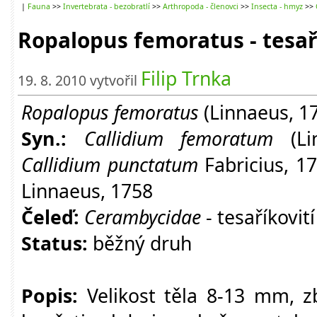
|
Fauna
>>
Invertebrata - bezobratlí
>>
Arthropoda - členovci
>>
Insecta - hmyz
>>
Ropalopus femoratus - tesař
Filip Trnka
19. 8. 2010 vytvořil
Ropalopus femoratus
(Linnaeus, 17
Syn.:
Callidium femoratum
(L
Callidium punctatum
Fabricius, 1
Linnaeus, 1758
Čeleď:
Cerambycidae
- tesaříkovit
Status:
běžný druh
Popis:
Velikost těla 8-13 mm, z