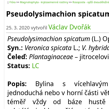
|
Flóra
>>
Magnoliophyta - krytosemenné rostliny
>>
Rosopsida - vyšší dvouděložn
Pseudolysimachion spicatum 
Václav Dvořák
25. 3. 2020 vytvořil
Pseudolysimachion spicatum
(L.) O
Syn.:
Veronica spicata
L.;
V. hybrid
Čeleď:
Plantaginaceae
– jitrocelov
Status:
LC
Popis:
Bylina s vícehlavým
jednoduchá nebo v horní části vě
téměř vždy od báze hustě 