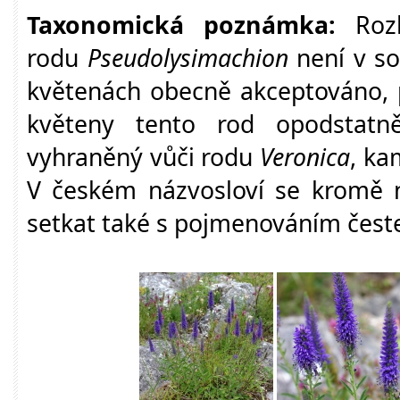
Taxonomická poznámka:
Rozl
rodu
Pseudolysimachion
není v so
květenách obecně akceptováno, p
květeny tento rod opodstatn
vyhraněný vůči rodu
Veronica
, ka
V českém názvosloví se kromě 
setkat také s pojmenováním čest