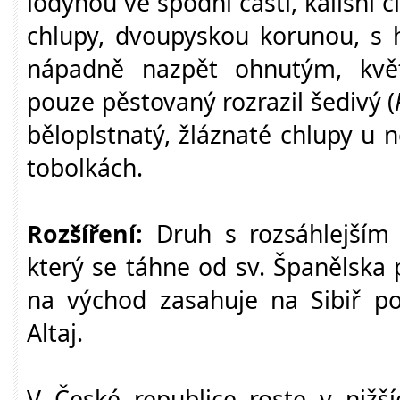
lodyhou ve spodní části, kališní 
chlupy, dvoupyskou korunou, s 
nápadně nazpět ohnutým, kvě
pouze pěstovaný rozrazil šedivý (
běloplstnatý, žláznaté chlupy u
tobolkách.
Rozšíření:
Druh s rozsáhlejším 
který se táhne od sv. Španělska p
na východ zasahuje na Sibiř po
Altaj.
V České republice roste v nižš