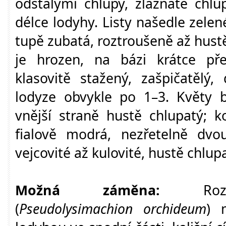
odstálými chlupy, žláznaté chlu
délce lodyhy. Listy našedle zelen
tupě zubatá, roztroušeně až hust
je hrozen, na bázi krátce pře
klasovitě stažený, zašpičatělý
lodyze obvykle po 1–3. Květy b
vnější straně hustě chlupatý; k
fialově modrá, nezřetelně dvou
vejcovité až kulovité, hustě chlup
Možná záměna:
Rozraz
(
Pseudolysimachion orchideum
) 