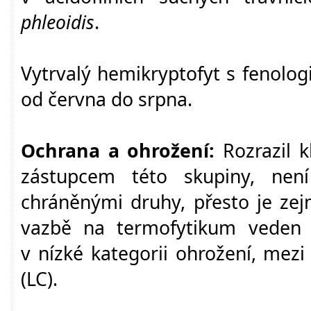
phleoidis
.
Vytrvalý hemikryptofyt s fenolo
od června do srpna.
Ochrana a ohrožení:
Rozrazil k
zástupcem této skupiny, nen
chráněnými druhy, přesto je zej
vazbě na termofytikum veden
v nízké kategorii ohrožení, mez
(LC).