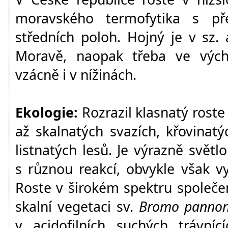
moravského termofytika s př
středních poloh. Hojný je v sz. 
Moravě, naopak třeba ve vých
vzácně i v nížinách.
Ekologie:
Rozrazil klasnatý roste
až skalnatých svazích, křovinat
listnatých lesů. Je výrazně svět
s různou reakcí, obvykle však v
Roste v širokém spektru společe
skalní vegetaci sv.
Bromo pannon
v acidofilních suchých trávní