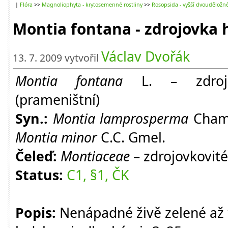
|
Flóra
>>
Magnoliophyta - krytosemenné rostliny
>>
Rosopsida - vyšší dvouděložn
Montia fontana - zdrojovk
Václav Dvořák
13. 7. 2009 vytvořil
Montia fontana
L.
–
zdroj
(prameništní)
Syn.:
Montia lamprosperma
Cham
Montia minor
C.C. Gmel.
Čeleď:
Montiaceae
–
zdrojovkovité
Status:
C1, §1, ČK
Popis:
Nenápadné živě zelené až t