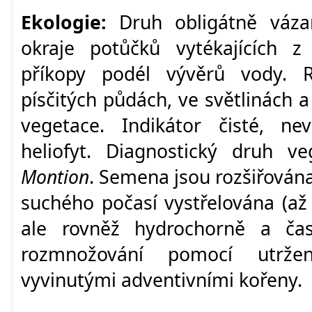
Ekologie:
Druh obligátně váza
okraje potůčků vytékajících z
příkopy podél vývěrů vody. R
písčitých půdách, ve světlinách 
vegetace. Indikátor čisté, ne
heliofyt. Diagnostický druh v
Montion
. Semena jsou rozšiřována 
suchého počasí vystřelována (až
ale rovněž hydrochorně a čas
rozmnožování pomocí utrže
vyvinutými adventivními kořeny.