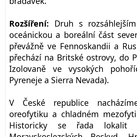
bradavek.
Rozšíření:
Druh s rozsáhlejším
oceánickou a boreální část seve
převážně ve Fennoskandii a Rus
přechází na Britské ostrovy, do P
Izolovaně ve vysokých pohoříc
Pyreneje a Sierra Nevada).
V České republice nacházíme
oreofytiku a chladném mezofyti
Historicky se řada lokalit 
Moravskoslezských Beskyd, H