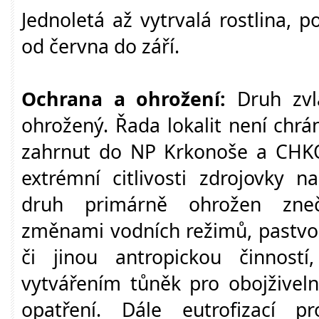
Jednoletá až vytrvalá rostlina, p
od června do září.
Ochrana a ohrožení:
Druh zvl
ohrožený. Řada lokalit není chr
zahrnut do NP Krkonoše a CHKO
extrémní citlivosti zdrojovky n
druh primárně ohrožen zneči
změnami vodních režimů, pastvo
či jinou antropickou činností
vytvářením tůněk pro obojživelní
opatření. Dále eutrofizací p