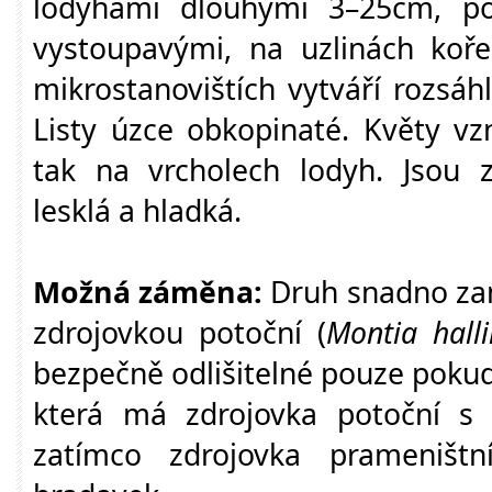
lodyhami dlouhými 3–25cm, p
vystoupavými, na uzlinách koře
mikrostanovištích vytváří rozsáhl
Listy úzce obkopinaté. Květy vzni
tak na vrcholech lodyh. Jsou 
lesklá a hladká.
Možná záměna:
Druh snadno zam
zdrojovkou potoční (
Montia halli
bezpečně odlišitelné pouze poku
která má zdrojovka potoční s
zatímco zdrojovka prameništ