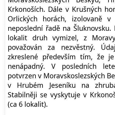
Krkonoších. Dále v Krušných hor
Orlických horách, izolovaně 
neposlední řadě na Šluknovsku. 
lokalit druh vymizel, z Morav
považován za nezvěstný. Úda
zkreslené především tím, že j
nenápadný. V posledních let
potvrzen v Moravskoslezských Be
v Hrubém Jeseníku na zhruba 
Stabilněji se vyskytuje v Krkono
(ca 6 lokalit).