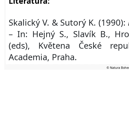
Literatura:
Skalický V. & Sutorý K. (1990):
– In: Hejný S., Slavík B., Hr
(eds), Květena České repu
Academia, Praha.
© Natura Bohem