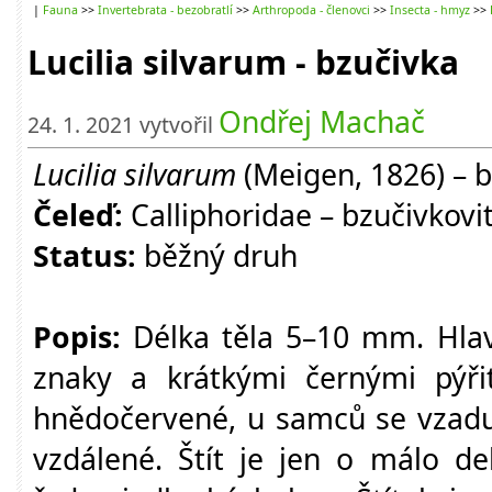
|
Fauna
>>
Invertebrata - bezobratlí
>>
Arthropoda - členovci
>>
Insecta - hmyz
>>
Lucilia silvarum - bzučivka
Ondřej Machač
24. 1. 2021 vytvořil
Lucilia silvarum
(Meigen, 1826) – 
Čeleď:
Calliphoridae – bzučivkovit
Status:
běžný druh
Popis:
Délka těla 5–10 mm. Hlav
znaky a krátkými černými pýřit
hnědočervené, u samců se vzadu 
vzdálené. Štít je jen o málo del