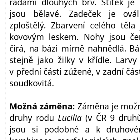
řadami dlouhých brv. Štítek je 
jsou bělavé. Zadeček je ovál
zploštělý. Zbarvení celého těla
kovovým leskem. Nohy jsou čer
čirá, na bázi mírně nahnědlá. Báz
stejně jako žilky v křídle. Larvy
v přední části zúžené, v zadní čás
soudkovitá.
Možná záměna:
Záměna je možn
druhy rodu
Lucilia
(v ČR 9 druhů
jsou si podobné a k druhové