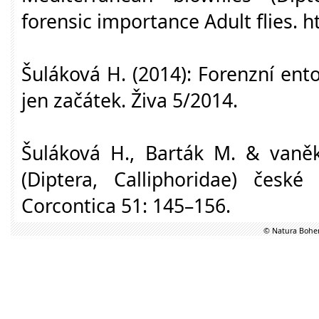
forensic importance Adult flies. 
Šuláková H. (2014): Forenzní ent
jen začátek. Živa 5/2014.
Šuláková H., Barták M. & vaněk 
(Diptera, Calliphoridae) české
Corcontica 51: 145–156.
© Natura Bohem