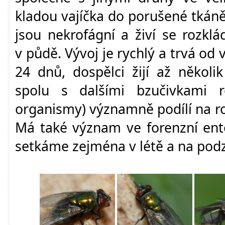
kladou vajíčka do porušené tkáně
jsou nekrofágní a živí se rozklád
v půdě. Vývoj je rychlý a trvá od 
24 dnů, dospělci žijí až několi
spolu s dalšími bzučivkami
organismy) významně podílí na ro
Má také význam ve forenzní ento
setkáme zejména v létě a na pod