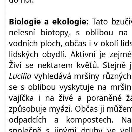
Biologie a ekologie:
Tato bzučiv
nelesní biotopy, s oblibou n
vodních ploch, občas i v okolí lid
lidských obydlí. Aktivní je zej
Živí se nektarem květů. Stejně 
Lucilia
vyhledává mršiny různých 
se s oblibou vyskytuje na mrši
vajíčka i na živé a poraněné ž
způsobuje myázi. Občas ji můžeme
odpadcích a kompostech. Na 
společně s jinými druhy ve vel