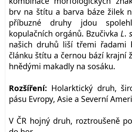
kombinace morfologických zna
brv na štítu a barva báze žilek n
příbuzné druhy jdou spolehl
kopulačních orgánů. Bzučivka
L
.
našich druhů liší třemi řadami
článku štítu a černou bází krajní 
hnědými makadly na sosáku.
Rozšíření:
Holarktický druh, ši
pásu Evropy, Asie a Severní Ameri
V ČR hojný druh, roztroušeně po
do hor.