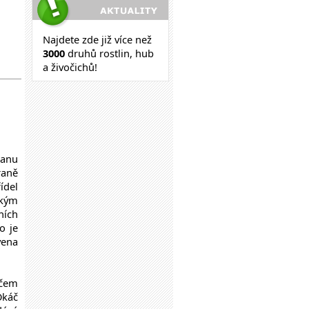
Najdete zde již více než
30
00
druhů rostlin, hub
a živočichů!
ranu
raně
ídel
nkým
ních
o je
vena
čem
Okáč