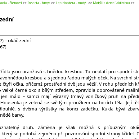
oda - členovci
>>
Insecta - hmyz
>>
Lepidoptera - motýli
>>
Motýli s denní aktivitou
>>
zední
7) – okáč zední
67)
řídla jsou oranžová s hnědou kresbou. To neplatí pro spodní st
 tmavohnědou kresbou a s jednou řadou malých oček. Na svrchní st
e čtyři očka, přičemž prostřední dvě jsou větší. V rohu předních kř
dno velké černé oko s bílým středem, zpravidla doprovázené mali
í jen málo – samci mají výrazný tmavý voničkový pruh na před
. Housenka je zelená se světlým proužkem na bocích těla. Její těl
dlouhlé, s dvěma výrůstky na konci zadečku. Kukla bývá zbar
nědé barvy.
znatelný druh. Záměna je však možná s příbuzným oká
, který se podobá zejména při pozorování spodní strany křídel. 