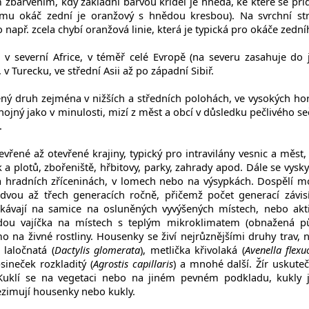
m zbarvením, kdy základní barvou křídel je hnědá, ke které se při
omu okáč zední je oranžový s hnědou kresbou). Na svrchní st
např. zcela chybí oranžová linie, která je typická pro okáče zední
 v severní Africe, v téměř celé Evropě (na severu zasahuje do j
 v Turecku, ve střední Asii až po západní Sibiř.
ený druh zejména v nižších a středních polohách, ve vysokých ho
k hojný jako v minulosti, mizí z měst a obcí v důsledku pečlivého se
.
řené až otevřené krajiny, typický pro intravilány vesnic a měst,
k a plotů, zbořeniště, hřbitovy, parky, zahrady apod. Dále se vysky
na hradních zříceninách, v lomech nebo na výsypkách. Dospělí mo
 dvou až třech generacích ročně, přičemž počet generací závis
kávají na samice na osluněných vyvýšených místech, nebo akt
adou vajíčka na místech s teplým mikroklimatem (obnažená p
 na živné rostliny. Housenky se živí nejrůznějšími druhy trav, n
a laločnatá (
Dactylis glomerata
), metlička křivolaká (
Avenella flexu
psineček rozkladitý (
Agrostis capillaris
) a mnohé další. Žír uskuteč
 Kuklí se na vegetaci nebo na jiném pevném podkladu, kukly 
ezimují housenky nebo kukly.