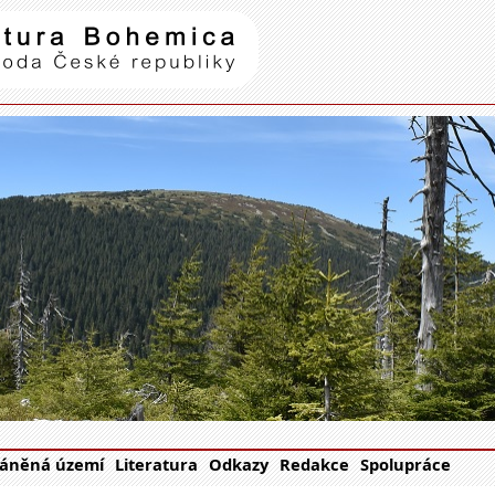
Natura Bohemica
| příroda Č
áněná území
Literatura
Odkazy
Redakce
Spolupráce