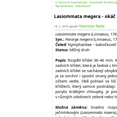
|
Fauna
>>
Invertebrata - bezobratlí
>>
Arthrop
Nymphalidae - babočkovití
Lasiommata megera - okáč 
Stanislav Rada
14. 3. 2019 vytvořil
Lasiommata megera
(Linnaeus, 176
Syn.:
Pararge megera
(Linnaeus, 17
Čeleď:
Nymphalidae – babočkovití
Status:
běžný druh
Popis:
Rozpětí křídel 36–46 mm. K
zadních křídel, která je šedivá s
zadních křídel se nacházejí obvykl
je ze svrchní i spodní strany je
očkem vedle. Obě pohlaví se liš
křídlech, který samice postrádají
poryto krátkými chloupky, je po
v různých odstínech zelené nebo h
Možná záměna:
Snadno rozpo
ječmínkovým (
Lasiommata maera
)