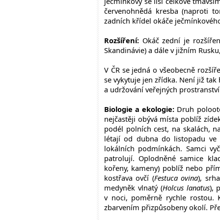
ječmínkový se liší celkově tmavší
červenohnědá kresba (naproti t
zadních křídel okáče ječmínkového 
Rozšíření:
Okáč zední je rozšířen
Skandinávie) a dále v jižním Rusku,
V ČR se jedná o všeobecně rozšíř
se vykytuje jen zřídka. Není již ta
a udržování veřejných prostranství
Biologie a ekologie:
Druh polootev
nejčastěji obývá místa poblíž zíde
podél polních cest, na skalách, 
létají od dubna do listopadu ve
lokálních podmínkách. Samci vyč
patrolují. Oplodněné samice kl
kořeny, kameny) poblíž nebo přímo
kostřava ovčí (
Festuca ovina
), srh
medyněk vlnatý (
Holcus lanatus
), 
v noci, poměrně rychle rostou.
zbarvením přizpůsobeny okolí. Př