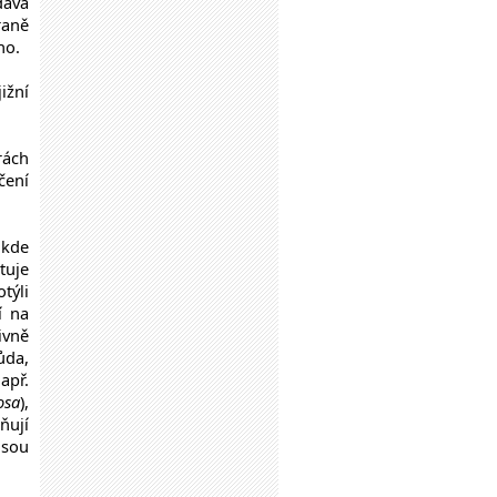
dává
raně
ho.
ižní
rách
čení
 kde
tuje
týli
í na
ivně
ůda,
apř.
osa
),
ňují
jsou