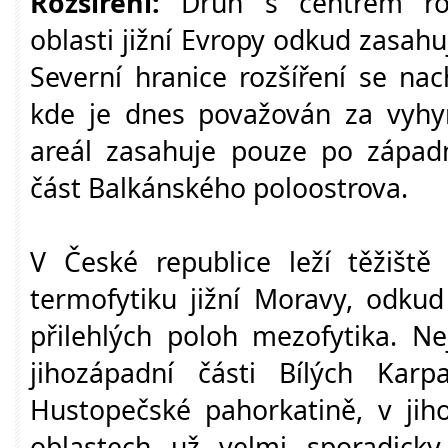
Rozšíření:
Druh s centrem roz
oblasti jižní Evropy odkud zasahu
Severní hranice rozšíření se nac
kde je dnes považován za vyhy
areál zasahuje pouze po západn
část Balkánského poloostrova.
V České republice leží těžišt
termofytiku jižní Moravy, odkud
přilehlých poloh mezofytika. Ne
jihozápadní části Bílých Karp
Hustopečské pahorkatině, v jih
oblastech už velmi sporadick