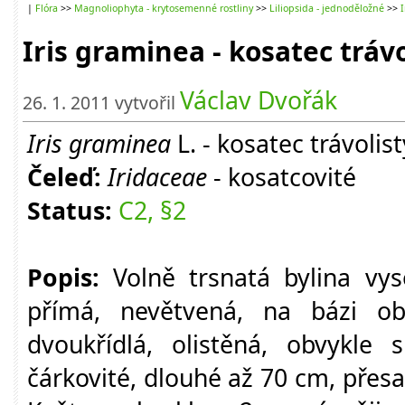
|
Flóra
>>
Magnoliophyta - krytosemenné rostliny
>>
Liliopsida - jednoděložné
>>
I
Iris graminea - kosatec trávo
Václav Dvořák
26. 1. 2011 vytvořil
I
ris graminea
L. - kosatec trávolist
Čeleď:
Iridaceae
- kosatcovité
Status:
C2, §2
Popis:
Volně trsnatá bylina vy
přímá, nevětvená, na bázi ob
dvoukřídlá, olistěná, obvykle s
čárkovité, dlouhé až 70 cm, přesah