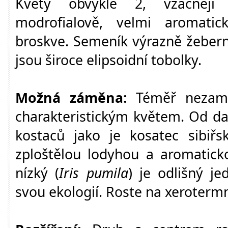
Květy obvykle 2, vzácněji
modrofialově, velmi aromatick
broskve. Semeník výrazně žebern
jsou široce elipsoidní tobolky.
Možná záměna:
Téměř nezamě
charakteristickým květem. Od da
kostaců jako je kosatec sibiřs
zploštělou lodyhou a aromatick
nízký (
Iris pumila
) je odlišný je
svou ekologií. Roste na xerotermn