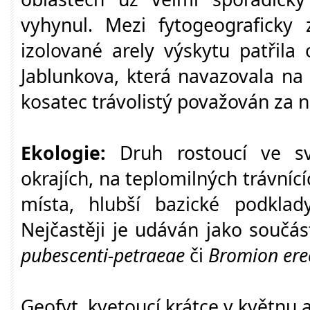
vyhynul. Mezi fytogeograficky z
izolované arely výskytu patřila 
Jablunkova, která navazovala na 
kosatec trávolistý považován za 
Ekologie:
Druh rostoucí ve sv
okrajích, na teplomilných trávnící
místa, hlubší bazické podklady
Nejčastěji je udáván jako součá
pubescenti-petraeae
či
Bromion ere
Geofyt, kvetoucí krátce v květnu 