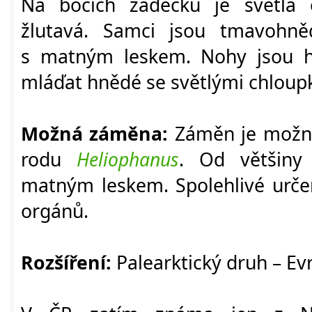
Na bocích zadečku je světlá 
žlutavá. Samci jsou tmavohně
s matným leskem. Nohy jsou h
mláďat hnědé se světlými chloup
Možná záměna:
Záměn je možná
rodu
Heliophanus
. Od většiny 
matným leskem. Spolehlivé určen
orgánů.
Rozšíření:
Palearktický druh – Evr