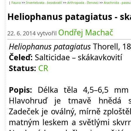
|
Fauna
>>
Invertebrata - bezobratlí
>>
Arthropoda - členovci
>>
Arachnida - pavou
Heliophanus patagiatus - s
Ondřej Machač
22. 6. 2014 vytvořil
Heliophanus patagiatus
Thorell, 1
Čeleď:
Salticidae – skákavkovití
Status:
CR
Popis:
Délka těla 4,5–6,5 mm
Hlavohruď je tmavě hnědá se
Zadeček je oválný, mírně zplošt
matným leskem a světlými skvrn