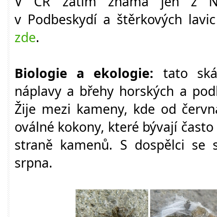
V ČR zatím známa jen z NP
v Podbeskydí a štěrkových lavic
zde
.
Biologie a ekologie:
tato ská
náplavy a břehy horských a pod
Žije mezi kameny, kde od června
oválné kokony, které bývají čast
straně kamenů. S dospělci se
srpna.