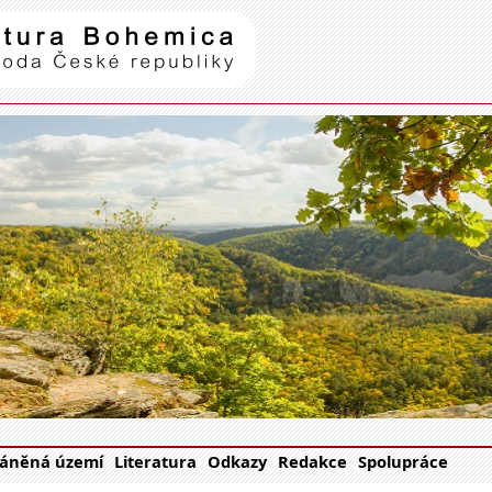
Natura Bohemica
| příroda Č
áněná území
Literatura
Odkazy
Redakce
Spolupráce