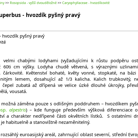
iny
>>
Rosopsida - vyšší dvouděložné
>>
Caryophyllaceae - hvozdíkovité
uperbus - hvozdík pyšný pravý
 hvozdík pyšný pravý
ité
, velmi chabými lodyhami (vyžadujícími k růstu podpěru ost
až 60ti cm výšky. Lodyha chudě větvená, s výraznými uzlinam
é, čárkovité. Květenství bohaté, květy vonné, stopkaté, na bázi
lanitým lemem, dosahující až 1/3 kalicha. Kalich trubkovitý, n
h, čepel zubatá až dřípená ve velice úzké dlouhé úkrojky, přev
vělá, vousatá.
á možná záměna pouze s odlišným poddruhem – hvozdíkem py
sp.
alpestris
) – kde funguje především výšková diferenciace 
ví a charakter nedřípené části okvětních lístků. S ostatními d
 je habituelně a stanovištně nezaměnitelný.
zsáhlý euroasijský areál, zahrnující oblast severní, střední Evro