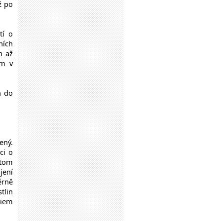
ž po
tí o
ních
n až
ím v
h do
ený.
ci o
 tom
jení
ěrně
tlin
diem