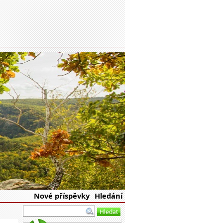
eské republiky
Nové příspěvky
Hledání