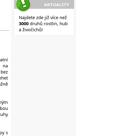
Najdete zde již více než
30
00
druhů rostlin, hub
a živočichů!
atní
i na
 bez
ehet
ážně
šným
obou
ruhy
py s