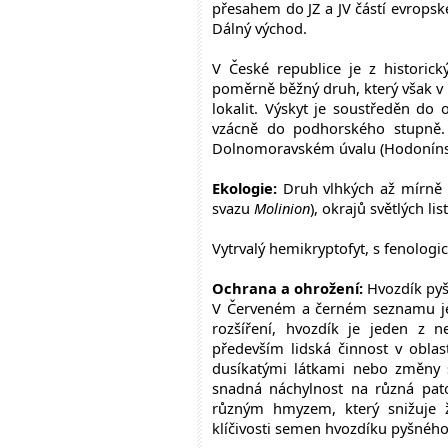
přesahem do JZ a JV částí evropsk
Dálný východ.
V České republice je z historic
poměrně běžný druh, který však v 
lokalit. Výskyt je soustředěn do
vzácně do podhorského stupně. 
Dolnomoravském úvalu (Hodonínsko
Ekologie:
Druh vlhkých až mírně 
svazu
Molinion
), okrajů světlých li
Vytrvalý hemikryptofyt, s fenologi
Ochrana a ohrožení:
Hvozdík pyš
V Červeném a černém seznamu je 
rozšíření, hvozdík je jeden z n
především lidská činnost v oblas
dusíkatými látkami nebo změny
snadná náchylnost na různá pato
různým hmyzem, který snižuje ž
klíčivosti semen hvozdíku pyšnéh