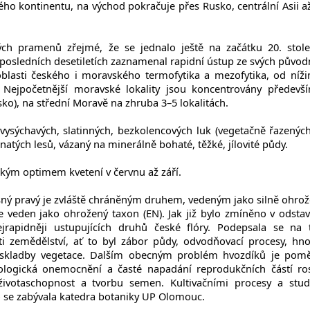
ého kontinentu, na východ pokračuje přes Rusko, centrální Asii a
kých pramenů zřejmé, že se jednalo ještě na začátku 20. stole
posledních desetiletích zaznamenal rapidní ústup ze svých původ
 oblasti českého i moravského termofytika a mezofytika, od níži
Nejpočetnější moravské lokality jsou koncentrovány předevš
), na střední Moravě na zhruba 3–5 lokalitách.
vysýchavých, slatinných, bezkolencových luk (vegetačně řazenýc
stnatých lesů, vázaný na minerálně bohaté, těžké, jílovité půdy.
ckým optimem kvetení v červnu až září.
ný pravý je zvláště chráněným druhem, vedeným jako silně ohrož
veden jako ohrožený taxon (EN). Jak již bylo zmíněno v odstav
ejrapidněji ustupujících druhů české flóry. Podepsala se na
ti zemědělství, ať to byl zábor půdy, odvodňovací procesy, hno
 skladby vegetace. Dalším obecným problém hvozdíků je pom
logická onemocnění a časté napadání reprodukčních částí ros
ivotaschopnost a tvorbu semen. Kultivačními procesy a stu
o se zabývala katedra botaniky UP Olomouc.