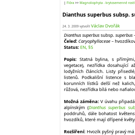
|
Flóra
>>
Magnoliophyta - krytosemenné rostl
Dianthus superbus subsp. s
Václav Dvořák
24. 3. 2009 vytvořil
Dianthus superbus
subsp.
superbus
–
Čeleď:
Caryophyllaceae
– hvozdíkov
Status:
EN, §S
Popis:
Statná bylina, s přímými
vegetace), nezřídka dosahující 
lodyžních článcích. Listy přisedl
listenů. Podkališní listence s b
korunních lístků delší než kalic
růžová, nezřídka bílá nebo nafialo
Možná záměna:
V úvahu připad
alpínským (
Dianthus superbus
sub
poddruhů, dále bohatost květenst
hvozdíků, které mají dřípené květy
Rozšíření:
Hvozík pyšný pravý má ro