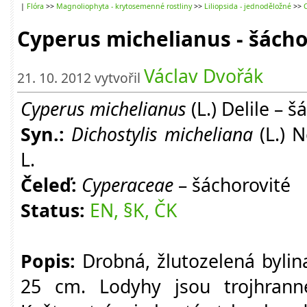
|
Flóra
>>
Magnoliophyta - krytosemenné rostliny
>>
Liliopsida - jednoděložné
>>
Cyperus michelianus - šácho
Václav Dvořák
21. 10. 2012 vytvořil
Cyperus michelianus
(L.) Delile – 
Syn.:
Dichostylis micheliana
(L.) 
L.
Čeleď:
Cyperaceae
– šáchorovité
Status:
EN, §K, ČK
Popis:
Drobná, žlutozelená bylin
25 cm. Lodyhy jsou trojhranné,