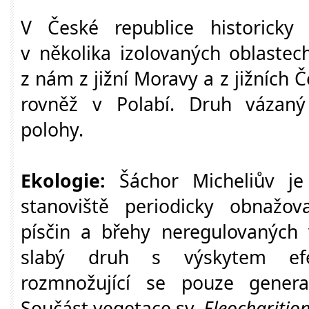
V České republice historicky
v několika izolovaných oblastech
z nám z jižní Moravy a z jižních Č
rovněž v Polabí. Druh vázaný
polohy.
Ekologie:
Šáchor Micheliův je 
stanoviště periodicky obnažov
písčin a břehy neregulovaných 
slabý druh s výskytem efe
rozmnožující se pouze gener
Součást vegetace sv.
Eleocharitio