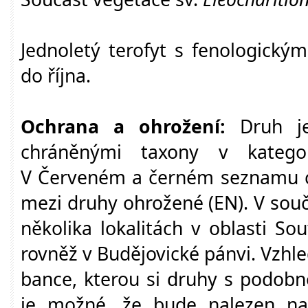
Jednoletý terofyt s fenologick
do října.
Ochrana a ohrožení:
Druh j
chráněnými taxony v kategori
V Červeném a černém seznamu cé
mezi druhy ohrožené (EN). V souč
několika lokalitách v oblasti So
rovněž v Budějovické pánvi. Vzh
bance, kterou si druhy s podobno
je možné, že bude nalezen na d