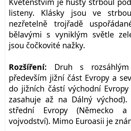
Květenstvím je hustý strboul po
listeny. Klásky jsou ve strbo
nezřetelně trojřadě uspořádan
bělavými s vyniklým světle z
jsou čočkovité nažky.
Rozšíření:
Druh s rozsáhlým 
především jižní část Evropy a se
do jižních částí východní Evropy
zasahuje až na Dálný východ).
střední Evropy (Německo a 
vojvodství). Mimo Euroasii je znám