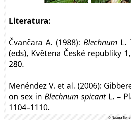
Literatura:
Čvančara A. (1988):
Blechnum
L. 
(eds), Květena České republiky 1
280.
Menéndez V. et al. (2006): Gibber
on sex in
Blechnum spicant
L. – Pl
1104–1110.
© Natura Bohem