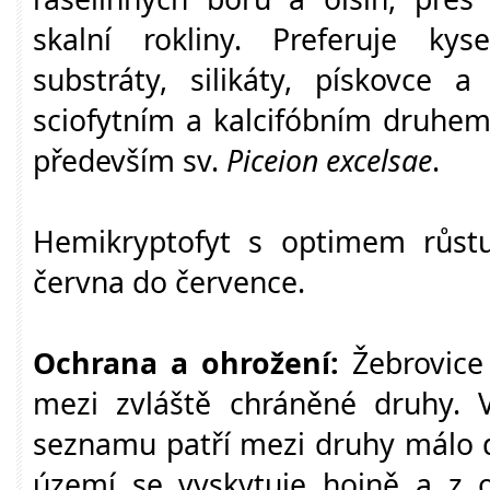
skalní rokliny. Preferuje ky
substráty, silikáty, pískovce a
sciofytním a kalcifóbním druhem
především sv.
Piceion excelsae
.
Hemikryptofyt s optimem růst
června do července.
Ochrana a ohrožení:
Žebrovice 
mezi zvláště chráněné druhy.
seznamu patří mezi druhy málo 
území se vyskytuje hojně a z 