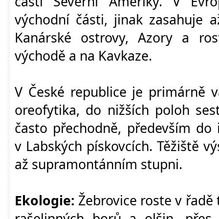
části Severní Ameriky. V Evr
východní části, jinak zasahuje a
Kanárské ostrovy, Azory a ro
východě a na Kavkaze.
V České republice je primárně v
oreofytika, do nižších poloh se
často přechodně, především do i
v Labských pískovcích. Těžiště v
až supramontánním stupni.
Ekologie:
Žebrovice roste v řadě 
rašelinných borů a olšin, přes