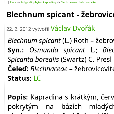
|
Flóra
>>
Polypodiophyta - kapradiny
>>
Blechnaceae - žebrovicovité
Blechnum spicant - žebrovic
Václav Dvořák
22. 2. 2012 vytvořil
Blechnum spicant
(L.) Roth – žebro
Syn.:
Osmunda spicant
L.;
Ble
Spicanta borealis
(Swartz) C. Presl
Čeleď:
Blechnaceae
– žebrovicovit
Status:
LC
Popis:
Kapradina s krátkým, če
pokrytým na bázích mladých