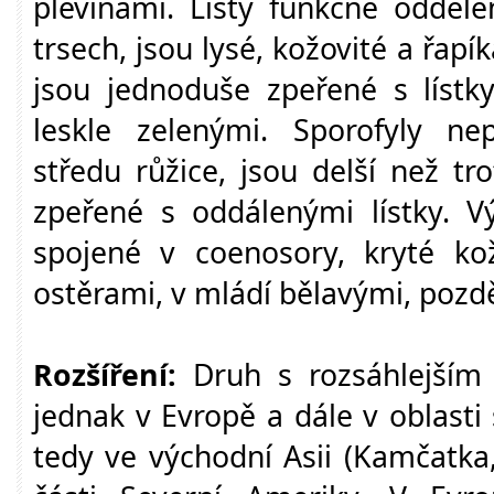
plevinami. Listy funkčně odděle
trsech, jsou lysé, kožovité a řapík
jsou jednoduše zpeřené s lístky
leskle zelenými. Sporofyly nep
středu růžice, jsou delší než tro
zpeřené s oddálenými lístky. V
spojené v coenosory, kryté ko
ostěrami, v mládí bělavými, pozd
Rozšíření:
Druh s rozsáhlejším 
jednak v Evropě a dále v oblasti
tedy ve východní Asii (Kamčatka