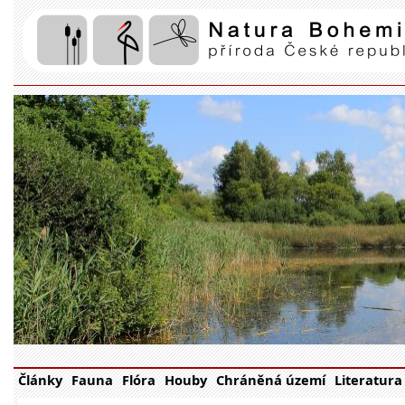
Články
Fauna
Flóra
Houby
Chráněná území
Literatura