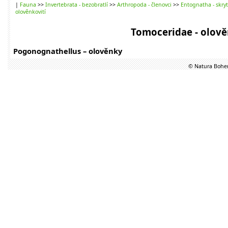
|
Fauna
>>
Invertebrata - bezobratlí
>>
Arthropoda - členovci
>>
Entognatha - skryt
olověnkovití
Tomoceridae - olově
Pogonognathellus – olověnky
© Natura Bohem