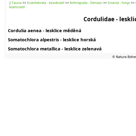
|
Fauna
>>
Invertebrata - bezobratlí
>>
Arthropoda - členovci
>>
Insecta - hmyz
>>
lesklicovití
Cordulidae - leskli
Cordulia aenea - lesklice měděná
Somatochlora alpestris - lesklice horská
Somatochlora metallica - lesklice zelenavá
© Natura Bohem