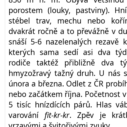
porostem (louky, pastviny). Hn
stébel trav, mechu nebo koří
dvakrát ročně a to převážně v d
snáší 5-6 nazelenalých rezavě k
kterých sama sedí asi dva tý
rodiče taktéž přibližně dva t
hmyzožravý tažný druh. U nás s
února a března. Odlet z ČR probí
nebo začátkem října. Početnost v
5 tisíc hnízdících párů. Hlas v
varování
fit-kr-kr
. Zpěv je krá
vrzavými a švitořivými zvuky.