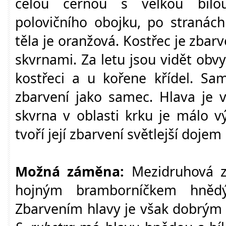
celou černou s velkou bílo
polovičního obojku, po stranác
těla je oranžová. Kostřec je zba
skvrnami. Za letu jsou vidět obv
kostřeci a u kořene křídel. Sa
zbarvení jako samec. Hlava je v
skvrna v oblasti krku je málo v
tvoří její zbarvení světlejší doje
Možná záměna:
Mezidruhová 
hojným bramborníčkem hněd
Zbarvením hlavy je však dobrým