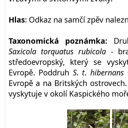
Hlas
: Odkaz na samčí zpěv nalez
Taxonomická poznámka:
Druh
Saxicola torquatus rubicola
- bra
středoevropský, který se vysky
Evropě. Poddruh
S
.
t
.
hibernans
s
Evropě a na Britských ostrovec
vyskytuje v okolí Kaspického moř