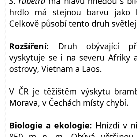
S
.
rubetra
má hlavu hnědou s bí
hrdlo má stejnou barvu jako 
Celkově působí tento druh světlej
Rozšíření:
Druh obývající pře
vyskytuje se i na severu Afriky 
ostrovy, Vietnam a Laos.
V ČR je těžištěm výskytu brambo
Morava, v Čechách místy chybí.
Biologie a ekologie:
Hnízdí v n
850 m n. m. Obývá většinou 