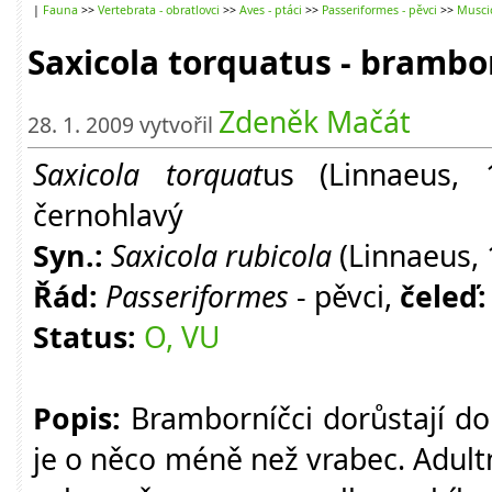
|
Fauna
>>
Vertebrata - obratlovci
>>
Aves - ptáci
>>
Passeriformes - pěvci
>>
Muscic
Saxicola torquatus - brambo
Zdeněk Mačát
28. 1. 2009 vytvořil
Saxicola torquat
us (Linnaeus, 
černohlavý
Syn.:
Saxicola rubicola
(Linnaeus, 
Řád:
Passeriformes
- pěvci,
čeleď:
Status:
O, VU
Popis:
Bramborníčci dorůstají do 
je o něco méně než vrabec. Adul