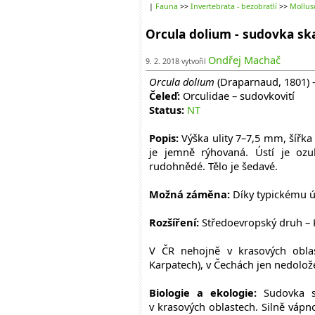
|
Fauna
>>
Invertebrata - bezobratlí
>>
Mollus
Orcula dolium - sudovka ska
Ondřej Machač
9. 2. 2018 vytvořil
Orcula dolium
(Draparnaud, 1801) 
Čeleď:
Orculidae – sudovkovití
Status:
NT
Popis:
Výška ulity 7–7,5 mm, šířka 
je jemně rýhovaná. Ústí je oz
rudohnědé. Tělo je šedavé.
Možná záměna:
Díky typickému ús
Rozšíření:
Středoevropský druh – K
V ČR nehojně v krasových obla
Karpatech), v Čechách jen nedolož
Biologie a ekologie:
Sudovka sk
v krasových oblastech. Silně vápn