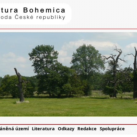
Natura Bohemica
| příroda Č
áněná území
Literatura
Odkazy
Redakce
Spolupráce