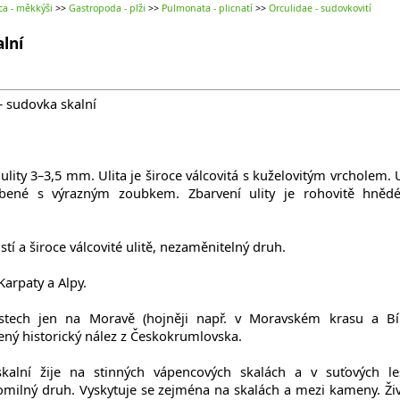
ca - měkkýši
>>
Gastropoda - plži
>>
Pulmonata - plicnatí
>>
Orculidae - sudovkovití
lní
– sudovka skalní
ulity 3–3,5 mm. Ulita je široce válcovitá s kuželovitým vrcholem. U
ubené s výrazným zoubkem. Zbarvení ulity je rohovitě hněd
tí a široce válcovité ulitě, nezaměnitelný druh.
arpaty a Alpy.
stech jen na Moravě (hojněji např. v Moravském krasu a Bí
ený historický nález z Českokrumlovska.
alní žije na stinných vápencových skalách a v suťových le
omilný druh. Vyskytuje se zejména na skalách a mezi kameny. Živ