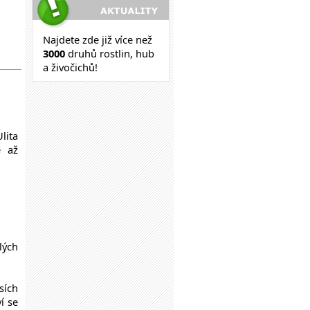
Najdete zde již více než
30
00
druhů rostlin, hub
a živočichů!
lita
é až
lých
sích
í se