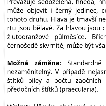
Převažuje šedozelená, hnědá, hn
může objevit i černý jedinec, 
tohoto druhu. Hlava je tmavší ne
rtu jsou bělavé. Za hlavou jsou c
žlutooranžové půlměsíce. Bři
černošedě skvrnité, může být však
Možná záměna:
Standardně v
nezaměnitelný. V případě nejas
štítků piley a počtu zaočních š
předočních štítků (praecularia).