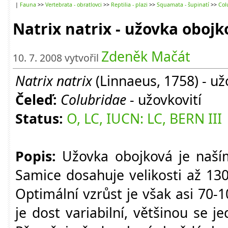
|
Fauna
>>
Vertebrata - obratlovci
>>
Reptilia - plazi
>>
Squamata - šupinatí
>>
Col
Natrix natrix - užovka obojk
Zdeněk Mačát
10. 7. 2008 vytvořil
Natrix natrix
(Linnaeus, 1758) - u
Čeleď:
Colubridae
- užovkovití
Status:
O, LC, IUCN: LC, BERN III
Popis:
Užovka obojková je naší
Samice dosahuje velikosti až 13
Optimální vzrůst je však asi 70-
je dost variabilní, většinou se 