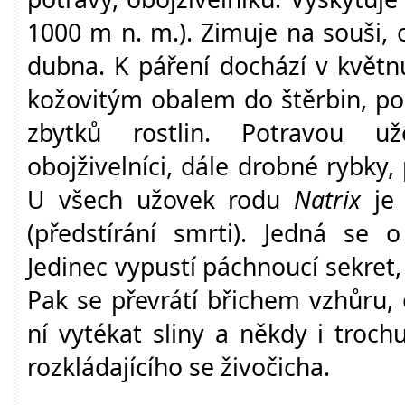
1000 m n. m.). Zimuje na souši, 
dubna. K páření dochází v květn
kožovitým obalem do štěrbin, po
zbytků rostlin. Potravou už
obojživelníci, dále drobné rybky, 
U všech užovek rodu
Natrix
je 
(předstírání smrti). Jedná se 
Jedinec vypustí páchnoucí sekret, 
Pak se převrátí břichem vzhůru,
ní vytékat sliny a někdy i troch
rozkládajícího se živočicha.