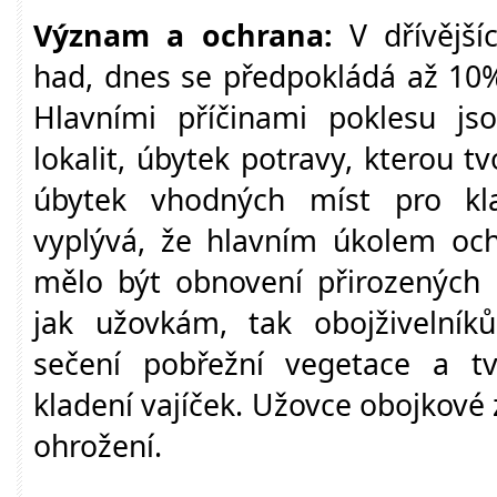
Význam a ochrana:
V dřívější
had, dnes se předpokládá až 10%
Hlavními příčinami poklesu jso
lokalit, úbytek potravy, kterou tv
úbytek vhodných míst pro kla
vyplývá, že hlavním úkolem och
mělo být obnovení přirozených 
jak užovkám, tak obojživelník
sečení pobřežní vegetace a t
kladení vajíček. Užovce obojkové
ohrožení.