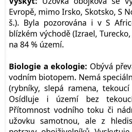
Výskyt:
Užovka obojková se vy
Evropě, mimo Irsko, Skotsko, S N
š.). Byla pozorována i v S Afri
blízkém východě (Izrael, Turecko, 
na 84 % území.
Biologie a ekologie:
Obývá převá
vodním biotopem. Nemá speciální
(rybníky, slepá ramena, tekoucí
Osídluje i území bez tekouc
Přítomnost vodního toku či nád
užovku samotnou, ale z hledisk
potravy, obojživelníků. Vyskytuje