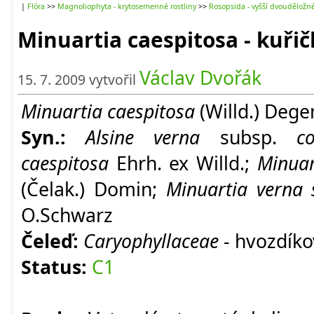
|
Flóra
>>
Magnoliophyta - krytosemenné rostliny
>>
Rosopsida - vyšší dvouděložn
Minuartia caespitosa - kuři
Václav Dvořák
15. 7. 2009 vytvořil
Minuartia caespitosa
(Willd.) Dege
Syn.:
Alsine verna
subsp.
col
caespitosa
Ehrh. ex Willd.;
Minua
(Čelak.) Domin;
Minuartia verna 
O.Schwarz
Čeleď:
Caryophyllaceae
- hvozdíko
Status:
C1