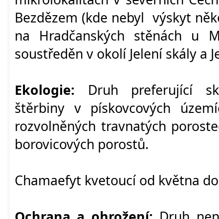
Bezdězem (kde nebyl výskyt někol
na Hradčanských stěnách u M
soustředěn v okolí Jelení skály a J
Ekologie:
Druh preferující ska
štěrbiny v pískovcových územ
rozvolněných travnatých poroste
borovicových porostů.
Chamaefyt kvetoucí od května do
Ochrana a ohrožení:
Druh není