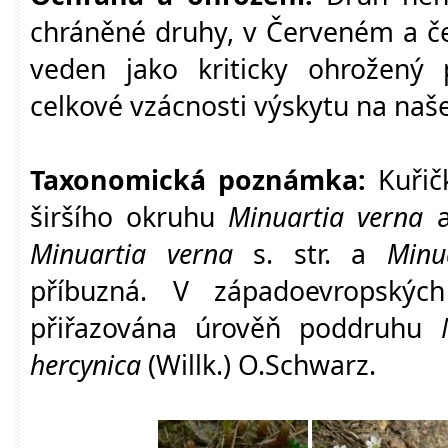
chráněné druhy, v Červeném a č
veden jako kriticky ohrožený
celkové vzácnosti výskytu na na
Taxonomická poznámka:
Kuřič
širšího okruhu
Minuartia verna
Minuartia verna
s. str. a
Minu
příbuzná. V západoevropských
přiřazována úrověň poddruhu
hercynica
(Willk.) O.Schwarz.