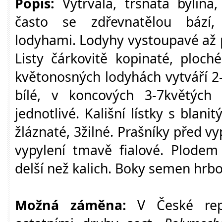
Popis:
Vytrvalá, trsnatá bylina,
často se zdřevnatělou bází, 
lodyhami. Lodyhy vystoupavé až 
Listy čárkovitě kopinaté, ploché
květonosných lodyhách vytváří 2
bílé, v koncových 3-7květých 
jednotlivé. Kališní lístky s bla
žláznaté, 3žilné. Prašníky před v
vypylení tmavě fialové. Plodem 
delší než kalich. Boky semen hrbo
Možná záměna:
V České repu