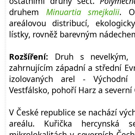
ostatními druhy sect.
Polymech
druhem
Minuartia smejkalii
. O
areálovou distribucí, ekologic
lístky, rovněž barevným nádeche
Rozšíření:
Druh s nevelkým, d
zahrnujícím západní a střední E
izolovaných arel - Východní
Vestfálsko, pohoří Harz a severní
V České republice se nachází výc
areálu. Kuřička hercynská 
mikrolokalitách v severních Čec